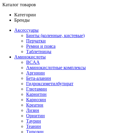
Каталог товаров
Категории
Бренды
Аксессуары
Бинты (коленные, кистевые)
Перчатки
Ремни и пояса
Таблетницы
Аминокислоты
BCAA
Аминокислотные комплексы
Аргинин
Бета-аланин
Гидроксиметилбутират
Глютамин
Карнитин
Карнозин
Креатин
Лизин
Орнитин
Таурин
Теанин
Тирозин