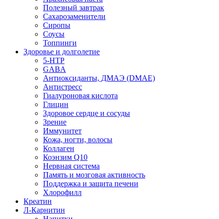
Полезный завтрак
Сахарозаменители
Сиропы
Соусы
Топпинги
Здоровье и долголетие
5-HTP
GABA
Антиоксиданты, ДМАЭ (DMAE)
Антистресс
Гиалуроновая кислота
Глицин
Здоровое сердце и сосуды
Зрение
Иммунитет
Кожа, ногти, волосы
Коллаген
Коэнзим Q10
Нервная система
Память и мозговая активность
Поддержка и защита печени
Хлорофилл
Креатин
Л-Карнитин
Напитки