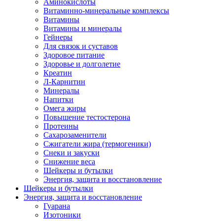
Аминокислоты
Витаминно-минеральные комплексы
Витамины
Витамины и минералы
Гейнеры
Для связок и суставов
Здоровое питание
Здоровье и долголетие
Креатин
Л-Карнитин
Минералы
Напитки
Омега жиры
Повышение тестостерона
Протеины
Сахарозаменители
Сжигатели жира (термогеники)
Снеки и закуски
Снижение веса
Шейкеры и бутылки
Энергия, защита и восстановление
Шейкеры и бутылки
Энергия, защита и восстановление
Гуарана
Изотоники