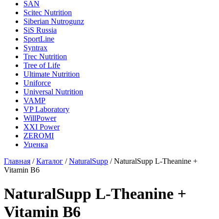
SAN
Scitec Nutrition
Siberian Nutrogunz
SiS Russia
SportLine
Syntrax
Trec Nutrition
Tree of Life
Ultimate Nutrition
Uniforce
Universal Nutrition
VAMP
VP Laboratory
WillPower
XXI Power
ZEROMI
Уценка
Главная
/
Каталог
/
NaturalSupp
/
NaturalSupp L-Theanine +
Vitamin В6
NaturalSupp L-Theanine +
Vitamin В6