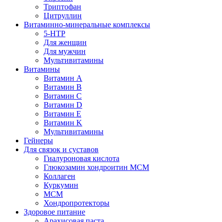
Триптофан
Цитруллин
Витаминно-минеральные комплексы
5-HTP
Для женщин
Для мужчин
Мультивитамины
Витамины
Витамин A
Витамин B
Витамин C
Витамин D
Витамин E
Витамин K
Мультивитамины
Гейнеры
Для связок и суставов
Гиалуроновая кислота
Глюкозамин хондроитин МСМ
Коллаген
Куркумин
МСМ
Хондропротекторы
Здоровое питание
Арахисовая паста