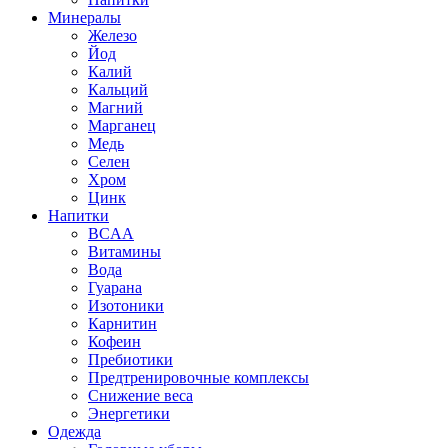
Минералы
Железо
Йод
Калий
Кальций
Магний
Марганец
Медь
Селен
Хром
Цинк
Напитки
BCAA
Витамины
Вода
Гуарана
Изотоники
Карнитин
Кофеин
Пребиотики
Предтренировочные комплексы
Снижение веса
Энергетики
Одежда