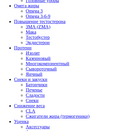
Головные уборы
Омега жиры
Omega 3
Omega 3-6-9
Повышение тестостерона
ЗМА (ZMA)
Мака
Тестобустер
Экдистерон
Протеин
Изолят
Казеиновый
Многокомпонентный
Сывороточный
Яичный
Снеки и закуски
Батончики
Печенье
Сладости
Снеки
Снижение веса
CLA
Сжигатели жира (термогеники)
Уценка
Аксессуары