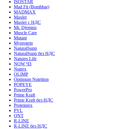
ISOSTAR
Mad Fit (Bombbar)
MADMAX
Maxler
Maxler с НДС
Mr. Djemius
Muscle Care
Mutant
Myprotein
NaturalSupp
NaturalSupp без НДС
Natures Life
NOW ЧЗ
Nutrex
OLIMP
Optimum Nutrition
POPEYE
PowerPro
Prime Kraft
Prime Kraft без НДС
Proteinrex
PVL
QNT
R-LINE
R-LINE без НДС