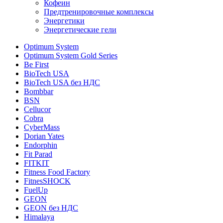
Кофеин
Предтренировочные комплексы
Энергетики
Энергетические гели
Optimum System
Optimum System Gold Series
Be First
BioTech USA
BioTech USA без НДС
Bombbar
BSN
Cellucor
Cobra
CyberMass
Dorian Yates
Endorphin
Fit Parad
FITKIT
Fitness Food Factory
FitnesSHOCK
FuelUp
GEON
GEON без НДС
Himalaya