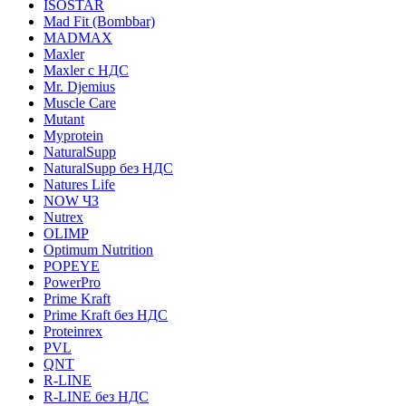
ISOSTAR
Mad Fit (Bombbar)
MADMAX
Maxler
Maxler с НДС
Mr. Djemius
Muscle Care
Mutant
Myprotein
NaturalSupp
NaturalSupp без НДС
Natures Life
NOW ЧЗ
Nutrex
OLIMP
Optimum Nutrition
POPEYE
PowerPro
Prime Kraft
Prime Kraft без НДС
Proteinrex
PVL
QNT
R-LINE
R-LINE без НДС