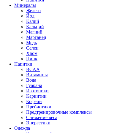
Минералы
Железо
Йод
Калий
Кальций
Магний
Марганец
Медь
Селен
Хром
Цинк
Напитки
BCAA
Витамины
Вода
Гуарана
Изотоники
Карнитин
Кофеин
Пребиотики
Предтренировочные комплексы
Снижение веса
Энергетики
Одежда