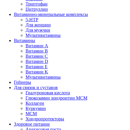
Триптофан
Цитруллин
Витаминно-минеральные комплексы
5-HTP
Для женщин
Для мужчин
Мультивитамины
Витамины
Витамин A
Витамин B
Витамин C
Витамин D
Витамин E
Витамин K
Мультивитамины
Гейнеры
Для связок и суставов
Гиалуроновая кислота
Глюкозамин хондроитин МСМ
Коллаген
Куркумин
МСМ
Хондропротекторы
Здоровое питание
Арахисовая паста