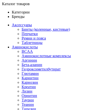
Каталог товаров
Категории
Бренды
Аксессуары
Бинты (коленные, кистевые)
Перчатки
Ремни и пояса
Таблетницы
Аминокислоты
BCAA
Аминокислотные комплексы
Аргинин
Бета-аланин
Гидроксиметилбутират
Глютамин
Карнитин
Карнозин
Креатин
Лизин
Орнитин
Таурин
Теанин
Тирозин