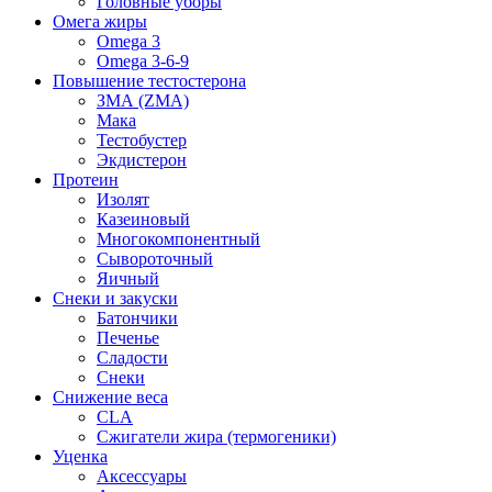
Головные уборы
Омега жиры
Omega 3
Omega 3-6-9
Повышение тестостерона
ЗМА (ZMA)
Мака
Тестобустер
Экдистерон
Протеин
Изолят
Казеиновый
Многокомпонентный
Сывороточный
Яичный
Снеки и закуски
Батончики
Печенье
Сладости
Снеки
Снижение веса
CLA
Сжигатели жира (термогеники)
Уценка
Аксессуары