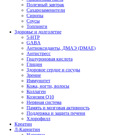
Полезный завтрак
Сахарозаменители
Сиропы
Соусы
Топпинги
Здоровье и долголетие
5-HTP
GABA
Антиоксиданты, ДМАЭ (DMAE)
Антистресс
Гиалуроновая кислота
Глицин
Здоровое сердце и сосуды
Зрение
Иммунитет
Кожа, ногти, волосы
Коллаген
Коэнзим Q10
Нервная система
Память и мозговая активность
Поддержка и защита печени
Хлорофилл
Креатин
Л-Карнитин
Напитки