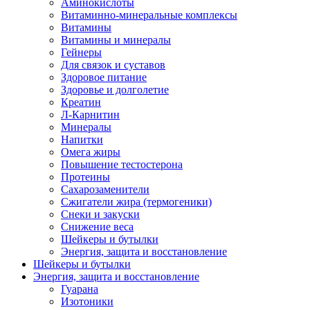
Аминокислоты
Витаминно-минеральные комплексы
Витамины
Витамины и минералы
Гейнеры
Для связок и суставов
Здоровое питание
Здоровье и долголетие
Креатин
Л-Карнитин
Минералы
Напитки
Омега жиры
Повышение тестостерона
Протеины
Сахарозаменители
Сжигатели жира (термогеники)
Снеки и закуски
Снижение веса
Шейкеры и бутылки
Энергия, защита и восстановление
Шейкеры и бутылки
Энергия, защита и восстановление
Гуарана
Изотоники