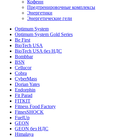
Кофеин
Предтренировочные комплексы
Энергетики
Энергетические гели
Optimum System
Optimum System Gold Series
Be First
BioTech USA
BioTech USA без НДС
Bombbar
BSN
Cellucor
Cobra
CyberMass
Dorian Yates
Endorphin
Fit Parad
FITKIT
Fitness Food Factory
FitnesSHOCK
FuelUp
GEON
GEON без НДС
Himalaya