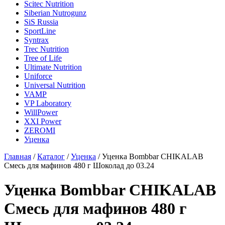
Scitec Nutrition
Siberian Nutrogunz
SiS Russia
SportLine
Syntrax
Trec Nutrition
Tree of Life
Ultimate Nutrition
Uniforce
Universal Nutrition
VAMP
VP Laboratory
WillPower
XXI Power
ZEROMI
Уценка
Главная
/
Каталог
/
Уценка
/
Уценка Bombbar CHIKALAB
Смесь для мафинов 480 г Шоколад до 03.24
Уценка Bombbar CHIKALAB
Смесь для мафинов 480 г