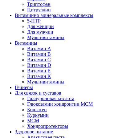
Триптофан
Цитруллин
Витаминно-минеральные комплексы
5-HTP
Для женщин
Для мужчин
Мультивитамины
Витамины
Витамин A
Витамин B
Витамин C
Витамин D
Витамин E
Витамин K
Мультивитамины
Гейнеры
Для связок и суставов
Гиалуроновая кислота
Глюкозамин хондроитин МСМ
Коллаген
Куркумин
МСМ
Хондропротекторы
Здоровое питание
Арахисовая паста