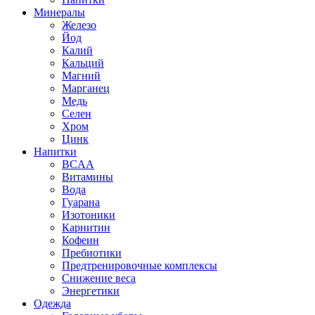
Минералы
Железо
Йод
Калий
Кальций
Магний
Марганец
Медь
Селен
Хром
Цинк
Напитки
BCAA
Витамины
Вода
Гуарана
Изотоники
Карнитин
Кофеин
Пребиотики
Предтренировочные комплексы
Снижение веса
Энергетики
Одежда