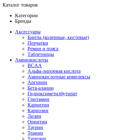
Каталог товаров
Категории
Бренды
Аксессуары
Бинты (коленные, кистевые)
Перчатки
Ремни и пояса
Таблетницы
Аминокислоты
BCAA
Альфа-липоевая кислота
Аминокислотные комплексы
Аргинин
Бета-аланин
Гидроксиметилбутират
Глютамин
Карнитин
Карнозин
Лизин
Орнитин
Таурин
Теанин
Тирозин