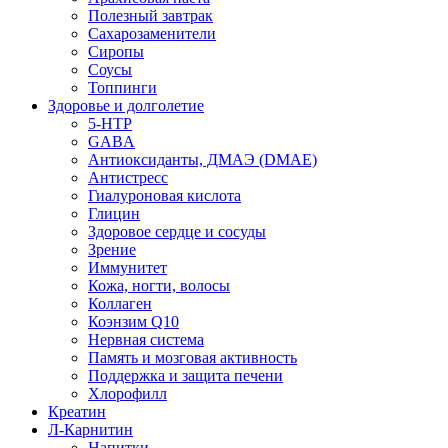
Полезный завтрак
Сахарозаменители
Сиропы
Соусы
Топпинги
Здоровье и долголетие
5-HTP
GABA
Антиоксиданты, ДМАЭ (DMAE)
Антистресс
Гиалуроновая кислота
Глицин
Здоровое сердце и сосуды
Зрение
Иммунитет
Кожа, ногти, волосы
Коллаген
Коэнзим Q10
Нервная система
Память и мозговая активность
Поддержка и защита печени
Хлорофилл
Креатин
Л-Карнитин
Напитки