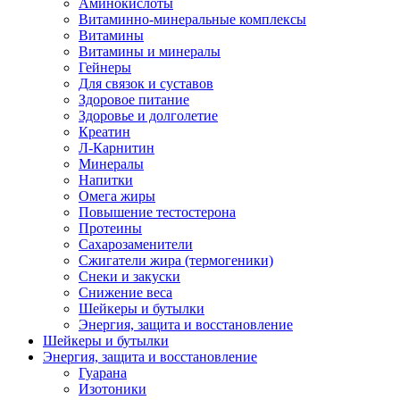
Аминокислоты
Витаминно-минеральные комплексы
Витамины
Витамины и минералы
Гейнеры
Для связок и суставов
Здоровое питание
Здоровье и долголетие
Креатин
Л-Карнитин
Минералы
Напитки
Омега жиры
Повышение тестостерона
Протеины
Сахарозаменители
Сжигатели жира (термогеники)
Снеки и закуски
Снижение веса
Шейкеры и бутылки
Энергия, защита и восстановление
Шейкеры и бутылки
Энергия, защита и восстановление
Гуарана
Изотоники