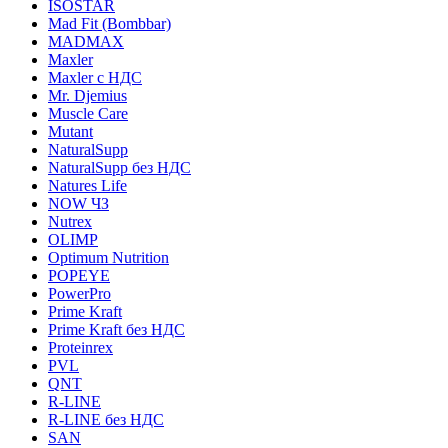
ISOSTAR
Mad Fit (Bombbar)
MADMAX
Maxler
Maxler с НДС
Mr. Djemius
Muscle Care
Mutant
NaturalSupp
NaturalSupp без НДС
Natures Life
NOW ЧЗ
Nutrex
OLIMP
Optimum Nutrition
POPEYE
PowerPro
Prime Kraft
Prime Kraft без НДС
Proteinrex
PVL
QNT
R-LINE
R-LINE без НДС
SAN