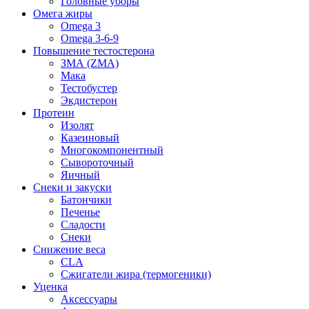
Головные уборы
Омега жиры
Omega 3
Omega 3-6-9
Повышение тестостерона
ЗМА (ZMA)
Мака
Тестобустер
Экдистерон
Протеин
Изолят
Казеиновый
Многокомпонентный
Сывороточный
Яичный
Снеки и закуски
Батончики
Печенье
Сладости
Снеки
Снижение веса
CLA
Сжигатели жира (термогеники)
Уценка
Аксессуары