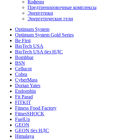
Кофеин
Предтренировочные комплексы
Энергетики
Энергетические гели
Optimum System
Optimum System Gold Series
Be First
BioTech USA
BioTech USA без НДС
Bombbar
BSN
Cellucor
Cobra
CyberMass
Dorian Yates
Endorphin
Fit Parad
FITKIT
Fitness Food Factory
FitnesSHOCK
FuelUp
GEON
GEON без НДС
Himalaya