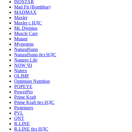
ISOSTAR
Mad Fit (Bombbar)
MADMAX
Maxler
Maxler с НДС
Mr. Djemius
Muscle Care
Mutant
Myprotein
NaturalSupp
NaturalSupp без НДС
Natures Life
NOW ЧЗ
Nutrex
OLIMP
Optimum Nutrition
POPEYE
PowerPro
Prime Kraft
Prime Kraft без НДС
Proteinrex
PVL
QNT
R-LINE
R-LINE без НДС