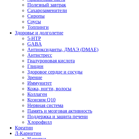
Полезный завтрак
Сахарозаменители
Сиропы
Соусы
Топпинги
Здоровье и долголетие
5-HTP
GABA
Антиоксиданты, ДМАЭ (DMAE)
Антистресс
Гиалуроновая кислота
Глицин
Здоровое сердце и сосуды
Зрение
Иммунитет
Кожа, ногти, волосы
Коллаген
Коэнзим Q10
Нервная система
Память и мозговая активность
Поддержка и защита печени
Хлорофилл
Креатин
Л-Карнитин
Напитки