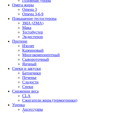
Головные уборы
Омега жиры
Omega 3
Omega 3-6-9
Повышение тестостерона
ЗМА (ZMA)
Мака
Тестобустер
Экдистерон
Протеин
Изолят
Казеиновый
Многокомпонентный
Сывороточный
Яичный
Снеки и закуски
Батончики
Печенье
Сладости
Снеки
Снижение веса
CLA
Сжигатели жира (термогеники)
Уценка
Аксессуары