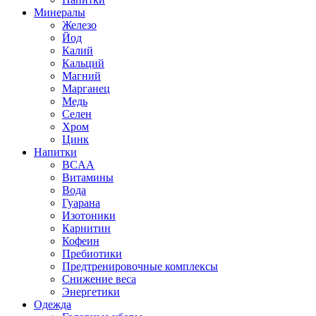
Минералы
Железо
Йод
Калий
Кальций
Магний
Марганец
Медь
Селен
Хром
Цинк
Напитки
BCAA
Витамины
Вода
Гуарана
Изотоники
Карнитин
Кофеин
Пребиотики
Предтренировочные комплексы
Снижение веса
Энергетики
Одежда