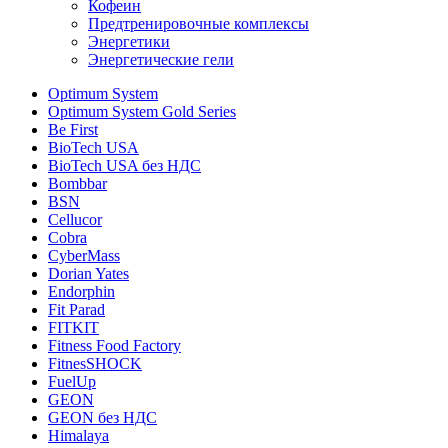
Кофеин
Предтренировочные комплексы
Энергетики
Энергетические гели
Optimum System
Optimum System Gold Series
Be First
BioTech USA
BioTech USA без НДС
Bombbar
BSN
Cellucor
Cobra
CyberMass
Dorian Yates
Endorphin
Fit Parad
FITKIT
Fitness Food Factory
FitnesSHOCK
FuelUp
GEON
GEON без НДС
Himalaya