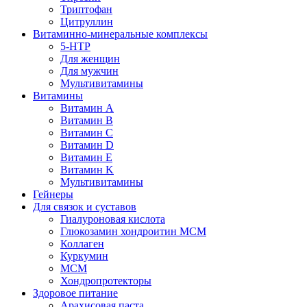
Триптофан
Цитруллин
Витаминно-минеральные комплексы
5-HTP
Для женщин
Для мужчин
Мультивитамины
Витамины
Витамин A
Витамин B
Витамин C
Витамин D
Витамин E
Витамин K
Мультивитамины
Гейнеры
Для связок и суставов
Гиалуроновая кислота
Глюкозамин хондроитин МСМ
Коллаген
Куркумин
МСМ
Хондропротекторы
Здоровое питание
Арахисовая паста