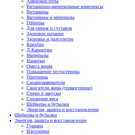
Аминокислоты
Витаминно-минеральные комплексы
Витамины
Витамины и минералы
Гейнеры
Для связок и суставов
Здоровое питание
Здоровье и долголетие
Креатин
Л-Карнитин
Минералы
Напитки
Омега жиры
Повышение тестостерона
Протеины
Сахарозаменители
Сжигатели жира (термогеники)
Снеки и закуски
Снижение веса
Шейкеры и бутылки
Энергия, защита и восстановление
Шейкеры и бутылки
Энергия, защита и восстановление
Гуарана
Изотоники