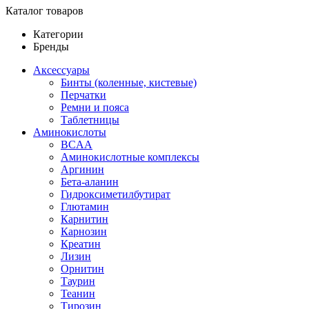
Каталог товаров
Категории
Бренды
Аксессуары
Бинты (коленные, кистевые)
Перчатки
Ремни и пояса
Таблетницы
Аминокислоты
BCAA
Аминокислотные комплексы
Аргинин
Бета-аланин
Гидроксиметилбутират
Глютамин
Карнитин
Карнозин
Креатин
Лизин
Орнитин
Таурин
Теанин
Тирозин