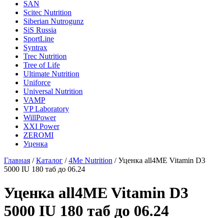
SAN
Scitec Nutrition
Siberian Nutrogunz
SiS Russia
SportLine
Syntrax
Trec Nutrition
Tree of Life
Ultimate Nutrition
Uniforce
Universal Nutrition
VAMP
VP Laboratory
WillPower
XXI Power
ZEROMI
Уценка
Главная
/
Каталог
/
4Me Nutrition
/
Уценка all4ME Vitamin D3
5000 IU 180 таб до 06.24
Уценка all4ME Vitamin D3
5000 IU 180 таб до 06.24