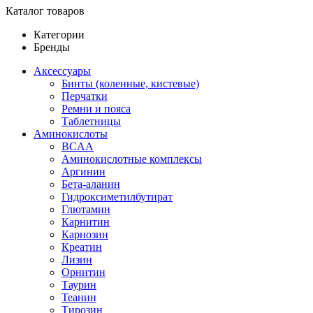
Каталог товаров
Категории
Бренды
Аксессуары
Бинты (коленные, кистевые)
Перчатки
Ремни и пояса
Таблетницы
Аминокислоты
BCAA
Аминокислотные комплексы
Аргинин
Бета-аланин
Гидроксиметилбутират
Глютамин
Карнитин
Карнозин
Креатин
Лизин
Орнитин
Таурин
Теанин
Тирозин