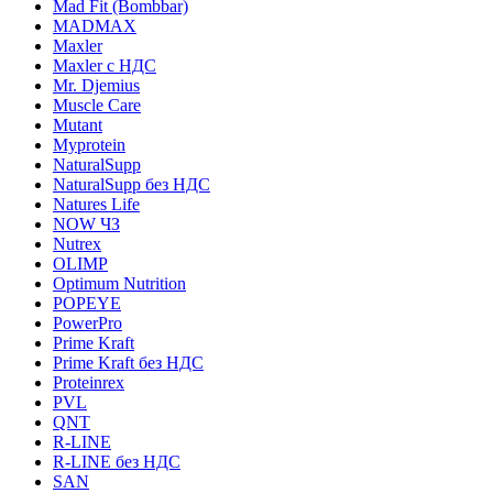
Mad Fit (Bombbar)
MADMAX
Maxler
Maxler с НДС
Mr. Djemius
Muscle Care
Mutant
Myprotein
NaturalSupp
NaturalSupp без НДС
Natures Life
NOW ЧЗ
Nutrex
OLIMP
Optimum Nutrition
POPEYE
PowerPro
Prime Kraft
Prime Kraft без НДС
Proteinrex
PVL
QNT
R-LINE
R-LINE без НДС
SAN