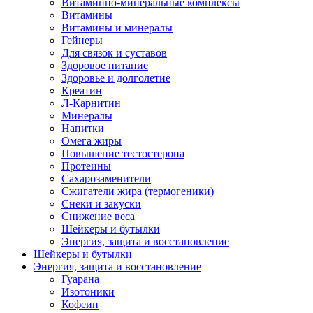
Витаминно-минеральные комплексы
Витамины
Витамины и минералы
Гейнеры
Для связок и суставов
Здоровое питание
Здоровье и долголетие
Креатин
Л-Карнитин
Минералы
Напитки
Омега жиры
Повышение тестостерона
Протеины
Сахарозаменители
Сжигатели жира (термогеники)
Снеки и закуски
Снижение веса
Шейкеры и бутылки
Энергия, защита и восстановление
Шейкеры и бутылки
Энергия, защита и восстановление
Гуарана
Изотоники
Кофеин