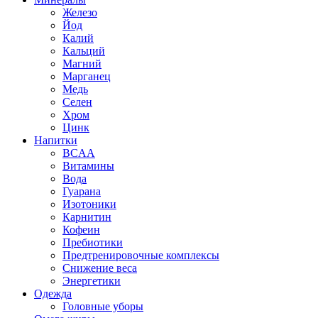
Железо
Йод
Калий
Кальций
Магний
Марганец
Медь
Селен
Хром
Цинк
Напитки
BCAA
Витамины
Вода
Гуарана
Изотоники
Карнитин
Кофеин
Пребиотики
Предтренировочные комплексы
Снижение веса
Энергетики
Одежда
Головные уборы