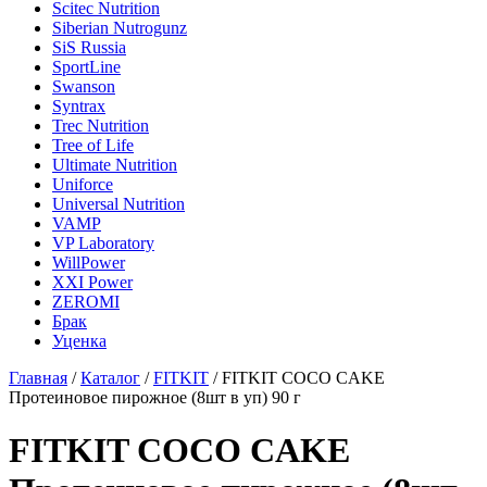
Scitec Nutrition
Siberian Nutrogunz
SiS Russia
SportLine
Swanson
Syntrax
Trec Nutrition
Tree of Life
Ultimate Nutrition
Uniforce
Universal Nutrition
VAMP
VP Laboratory
WillPower
XXI Power
ZEROMI
Брак
Уценка
Главная
/
Каталог
/
FITKIT
/
FITKIT COCO CAKE
Протеиновое пирожное (8шт в уп) 90 г
FITKIT COCO CAKE