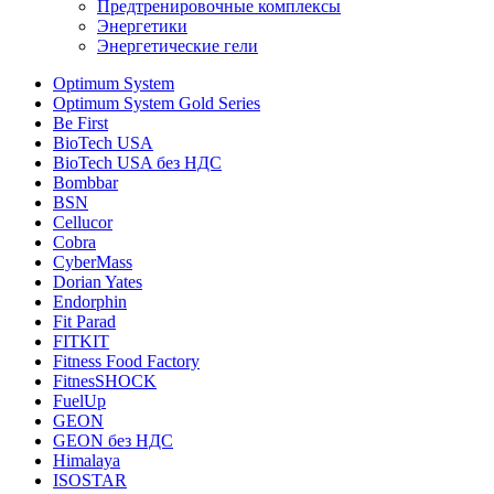
Предтренировочные комплексы
Энергетики
Энергетические гели
Optimum System
Optimum System Gold Series
Be First
BioTech USA
BioTech USA без НДС
Bombbar
BSN
Cellucor
Cobra
CyberMass
Dorian Yates
Endorphin
Fit Parad
FITKIT
Fitness Food Factory
FitnesSHOCK
FuelUp
GEON
GEON без НДС
Himalaya
ISOSTAR