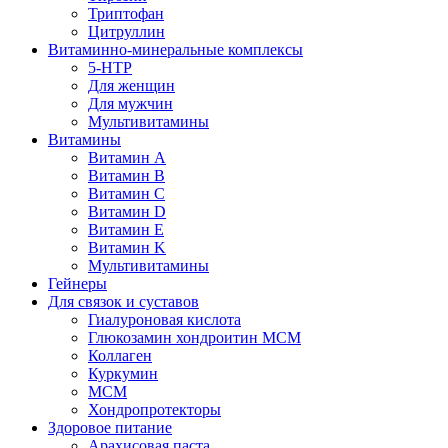
Триптофан
Цитруллин
Витаминно-минеральные комплексы
5-HTP
Для женщин
Для мужчин
Мультивитамины
Витамины
Витамин A
Витамин B
Витамин C
Витамин D
Витамин E
Витамин K
Мультивитамины
Гейнеры
Для связок и суставов
Гиалуроновая кислота
Глюкозамин хондроитин МСМ
Коллаген
Куркумин
МСМ
Хондропротекторы
Здоровое питание
Арахисовая паста