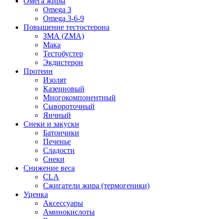
Омега жиры
Omega 3
Omega 3-6-9
Повышение тестостерона
ЗМА (ZMA)
Мака
Тестобустер
Экдистерон
Протеин
Изолят
Казеиновый
Многокомпонентный
Сывороточный
Яичный
Снеки и закуски
Батончики
Печенье
Сладости
Снеки
Снижение веса
CLA
Сжигатели жира (термогеники)
Уценка
Аксессуары
Аминокислоты