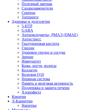
Полезный завтрак
Сахарозаменители
Сиропы
Топпинги
Здоровье и долголетие
5-HTP
GABA
Антиоксиданты, ДМАЭ (DMAE)
Антистресс
Гиалуроновая кислота
Глицин
Здоровое сердце и сосуды
Зрение
Иммунитет
Кожа, ногти, волосы
Коллаген
Коэнзим Q10
Нервная система
Память и мозговая активность
Поддержка и защита печени
Хлорофилл
Креатин
Л-Карнитин
Напитки
Минералы