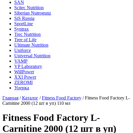
SAN
Scitec Nutrition
Siberian Nutrogunz
SiS Russia
SportLine
Syntrax
Trec Nutrition
Tree of Life
Ultimate Nutrition
Uniforce
Universal Nutrition
VAMP
VP Laboratory
WillPower
XXI Power
ZEROMI
Уценка
Главная
/
Каталог
/
Fitness Food Factory
/
Fitness Food Factory L-
Сarnitine 2000 (12 шт в уп) 110 мл
Fitness Food Factory L-
Сarnitine 2000 (12 шт в уп)