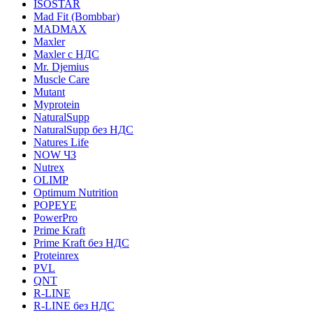
ISOSTAR
Mad Fit (Bombbar)
MADMAX
Maxler
Maxler с НДС
Mr. Djemius
Muscle Care
Mutant
Myprotein
NaturalSupp
NaturalSupp без НДС
Natures Life
NOW ЧЗ
Nutrex
OLIMP
Optimum Nutrition
POPEYE
PowerPro
Prime Kraft
Prime Kraft без НДС
Proteinrex
PVL
QNT
R-LINE
R-LINE без НДС