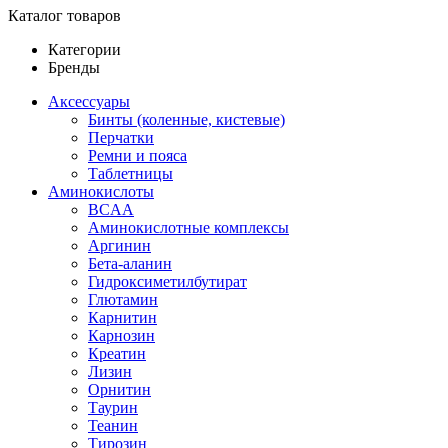
Каталог товаров
Категории
Бренды
Аксессуары
Бинты (коленные, кистевые)
Перчатки
Ремни и пояса
Таблетницы
Аминокислоты
BCAA
Аминокислотные комплексы
Аргинин
Бета-аланин
Гидроксиметилбутират
Глютамин
Карнитин
Карнозин
Креатин
Лизин
Орнитин
Таурин
Теанин
Тирозин