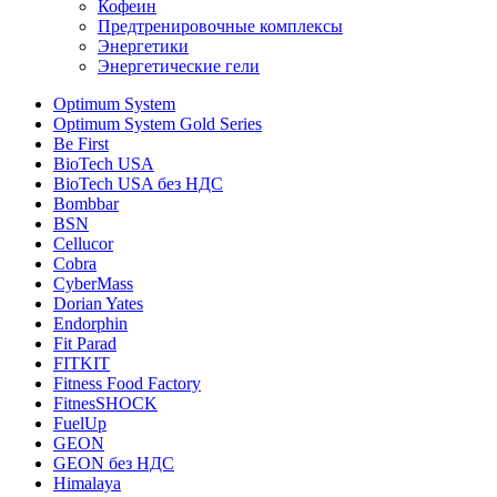
Кофеин
Предтренировочные комплексы
Энергетики
Энергетические гели
Optimum System
Optimum System Gold Series
Be First
BioTech USA
BioTech USA без НДС
Bombbar
BSN
Cellucor
Cobra
CyberMass
Dorian Yates
Endorphin
Fit Parad
FITKIT
Fitness Food Factory
FitnesSHOCK
FuelUp
GEON
GEON без НДС
Himalaya