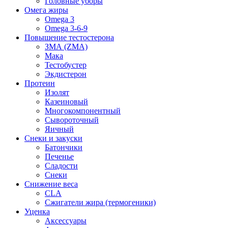
Головные уборы
Омега жиры
Omega 3
Omega 3-6-9
Повышение тестостерона
ЗМА (ZMA)
Мака
Тестобустер
Экдистерон
Протеин
Изолят
Казеиновый
Многокомпонентный
Сывороточный
Яичный
Снеки и закуски
Батончики
Печенье
Сладости
Снеки
Снижение веса
CLA
Сжигатели жира (термогеники)
Уценка
Аксессуары