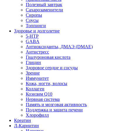
Полезный завтрак
Сахарозаменители
Сиропы
Соусы
Топпинги
Здоровье и долголетие
5-HTP
GABA
Антиоксиданты, ДМАЭ (DMAE)
Антистресс
Гиалуроновая кислота
Глицин
Здоровое сердце и сосуды
Зрение
Иммунитет
Кожа, ногти, волосы
Коллаген
Коэнзим Q10
Нервная система
Память и мозговая активность
Поддержка и защита печени
Хлорофилл
Креатин
Л-Карнитин
Напитки