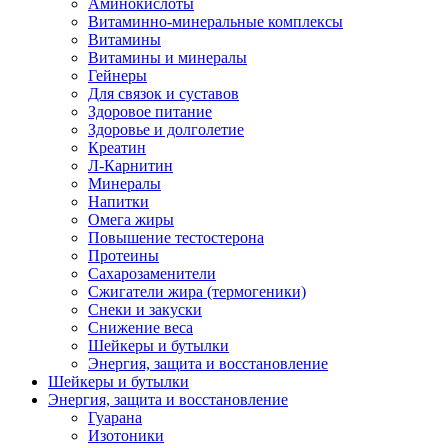
Аминокислоты
Витаминно-минеральные комплексы
Витамины
Витамины и минералы
Гейнеры
Для связок и суставов
Здоровое питание
Здоровье и долголетие
Креатин
Л-Карнитин
Минералы
Напитки
Омега жиры
Повышение тестостерона
Протеины
Сахарозаменители
Сжигатели жира (термогеники)
Снеки и закуски
Снижение веса
Шейкеры и бутылки
Энергия, защита и восстановление
Шейкеры и бутылки
Энергия, защита и восстановление
Гуарана
Изотоники