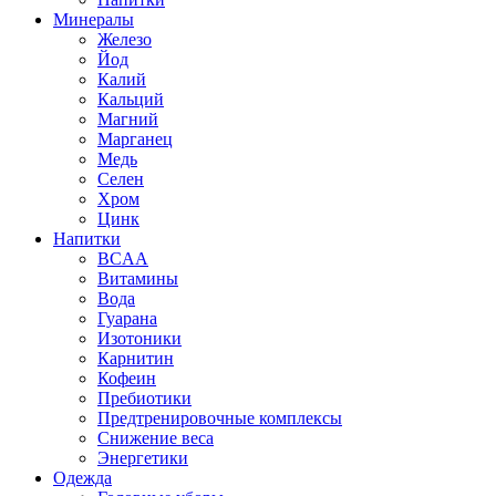
Минералы
Железо
Йод
Калий
Кальций
Магний
Марганец
Медь
Селен
Хром
Цинк
Напитки
BCAA
Витамины
Вода
Гуарана
Изотоники
Карнитин
Кофеин
Пребиотики
Предтренировочные комплексы
Снижение веса
Энергетики
Одежда