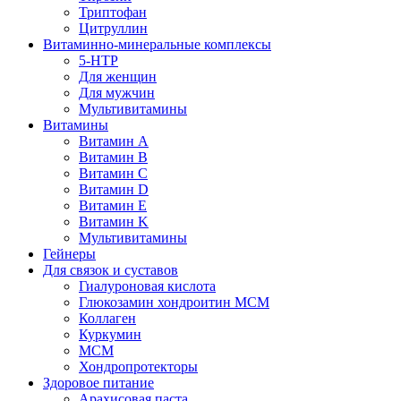
Триптофан
Цитруллин
Витаминно-минеральные комплексы
5-HTP
Для женщин
Для мужчин
Мультивитамины
Витамины
Витамин A
Витамин B
Витамин C
Витамин D
Витамин E
Витамин K
Мультивитамины
Гейнеры
Для связок и суставов
Гиалуроновая кислота
Глюкозамин хондроитин МСМ
Коллаген
Куркумин
МСМ
Хондропротекторы
Здоровое питание
Арахисовая паста