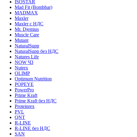
ISOSTAR
Mad Fit (Bombbar)
MADMAX
Maxler
Maxler с НДС
Mr. Djemius
Muscle Care
Mutant
NaturalSupp
NaturalSupp без НДС
Natures Life
NOW ЧЗ
Nutrex
OLIMP
Optimum Nutrition
POPEYE
PowerPro
Prime Kraft
Prime Kraft без НДС
Proteinrex
PVL
QNT
R-LINE
R-LINE без НДС
SAN