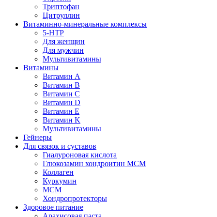
Триптофан
Цитруллин
Витаминно-минеральные комплексы
5-HTP
Для женщин
Для мужчин
Мультивитамины
Витамины
Витамин A
Витамин B
Витамин C
Витамин D
Витамин E
Витамин K
Мультивитамины
Гейнеры
Для связок и суставов
Гиалуроновая кислота
Глюкозамин хондроитин МСМ
Коллаген
Куркумин
МСМ
Хондропротекторы
Здоровое питание
Арахисовая паста