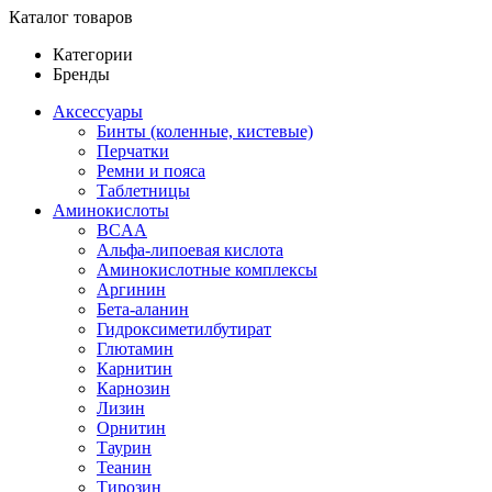
Каталог товаров
Категории
Бренды
Аксессуары
Бинты (коленные, кистевые)
Перчатки
Ремни и пояса
Таблетницы
Аминокислоты
BCAA
Альфа-липоевая кислота
Аминокислотные комплексы
Аргинин
Бета-аланин
Гидроксиметилбутират
Глютамин
Карнитин
Карнозин
Лизин
Орнитин
Таурин
Теанин
Тирозин