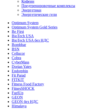
Кофеин
Предтренировочные комплексы
Энергетики
Энергетические гели
Optimum System
Optimum System Gold Series
Be First
BioTech USA
BioTech USA без НДС
Bombbar
BSN
Cellucor
Cobra
CyberMass
Dorian Yates
Endorphin
Fit Parad
FITKIT
Fitness Food Factory
FitnesSHOCK
FuelUp
GEON
GEON без НДС
Himalaya