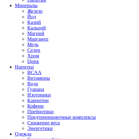
Минералы
Железо
Йод
Калий
Кальций
Магний
Марганец
Медь
Селен
Хром
Цинк
Напитки
BCAA
Витамины
Вода
Гуарана
Изотоники
Карнитин
Кофеин
Пребиотики
Предтренировочные комплексы
Снижение веса
Энергетики
Одежда