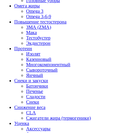
Головные уборы
Омега жиры
Omega 3
Omega 3-6-9
Повышение тестостерона
ЗМА (ZMA)
Мака
Тестобустер
Экдистерон
Протеин
Изолят
Казеиновый
Многокомпонентный
Сывороточный
Яичный
Снеки и закуски
Батончики
Печенье
Сладости
Снеки
Снижение веса
CLA
Сжигатели жира (термогеники)
Уценка
Аксессуары