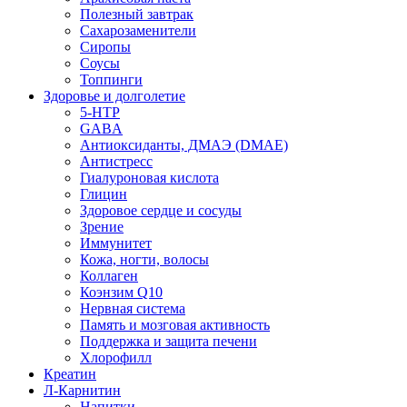
Полезный завтрак
Сахарозаменители
Сиропы
Соусы
Топпинги
Здоровье и долголетие
5-HTP
GABA
Антиоксиданты, ДМАЭ (DMAE)
Антистресс
Гиалуроновая кислота
Глицин
Здоровое сердце и сосуды
Зрение
Иммунитет
Кожа, ногти, волосы
Коллаген
Коэнзим Q10
Нервная система
Память и мозговая активность
Поддержка и защита печени
Хлорофилл
Креатин
Л-Карнитин
Напитки