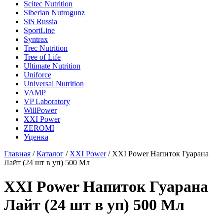
Scitec Nutrition
Siberian Nutrogunz
SiS Russia
SportLine
Syntrax
Trec Nutrition
Tree of Life
Ultimate Nutrition
Uniforce
Universal Nutrition
VAMP
VP Laboratory
WillPower
XXI Power
ZEROMI
Уценка
Главная
/
Каталог
/
XXI Power
/
XXI Power Напиток Гуарана
Лайт (24 шт в уп) 500 Мл
XXI Power Напиток Гуарана
Лайт (24 шт в уп) 500 Мл