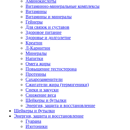
Аминокислоты
Витаминно-минеральные комплексы
Витамины
Витамины и минералы
Гейнеры
Для связок и суставов
Здоровое питание
Здоровье и долголетие
Креатин
Л-Карнитин
Минералы
Напитки
Омега жиры
Повышение тестостерона
Протеины
Сахарозаменители
Сжигатели жира (термогеники)
Снеки и закуски
Снижение веса
Шейкеры и бутылки
Энергия, защита и восстановление
Шейкеры и бутылки
Энергия, защита и восстановление
Гуарана
Изотоники