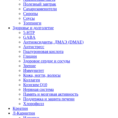
Полезный завтрак
Сахарозаменители
Сиропы
Соусы
Топпинги
Здоровье и долголетие
5-HTP
GABA
Антиоксиданты, ДМАЭ (DMAE)
Антистресс
Гиалуроновая кислота
Глицин
Здоровое сердце и сосуды
Зрение
Иммунитет
Кожа, ногти, волосы
Коллаген
Коэнзим Q10
Нервная система
Память и мозговая активность
Поддержка и защита печени
Хлорофилл
Креатин
Л-Карнитин
Напитки