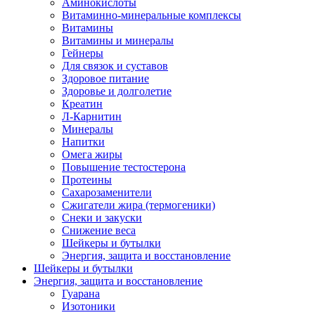
Аминокислоты
Витаминно-минеральные комплексы
Витамины
Витамины и минералы
Гейнеры
Для связок и суставов
Здоровое питание
Здоровье и долголетие
Креатин
Л-Карнитин
Минералы
Напитки
Омега жиры
Повышение тестостерона
Протеины
Сахарозаменители
Сжигатели жира (термогеники)
Снеки и закуски
Снижение веса
Шейкеры и бутылки
Энергия, защита и восстановление
Шейкеры и бутылки
Энергия, защита и восстановление
Гуарана
Изотоники