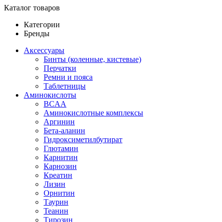
Каталог товаров
Категории
Бренды
Аксессуары
Бинты (коленные, кистевые)
Перчатки
Ремни и пояса
Таблетницы
Аминокислоты
BCAA
Аминокислотные комплексы
Аргинин
Бета-аланин
Гидроксиметилбутират
Глютамин
Карнитин
Карнозин
Креатин
Лизин
Орнитин
Таурин
Теанин
Тирозин