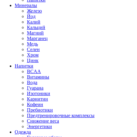
Минералы
Железо
Йод
Калий
Кальций
Магний
Марганец
Медь
Селен
Хром
Цинк
Напитки
BCAA
Витамины
Вода
Гуарана
Изотоники
Карнитин
Кофеин
Пребиотики
Предтренировочные комплексы
Снижение веса
Энергетики
Одежда