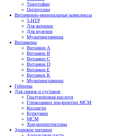
Триптофан
Цитруллин
Витаминно-минеральные комплексы
5-HTP
Для женщин
Для мужчин
Мультивитамины
Витамины
Витамин A
Витамин B
Витамин C
Витамин D
Витамин E
Витамин K
Мультивитамины
Гейнеры
Для связок и суставов
Гиалуроновая кислота
Глюкозамин хондроитин МСМ
Коллаген
Куркумин
МСМ
Хондропротекторы
Здоровое питание
Арахисовая паста