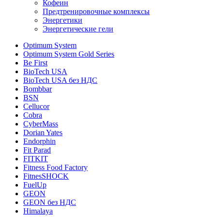
Кофеин
Предтренировочные комплексы
Энергетики
Энергетические гели
Optimum System
Optimum System Gold Series
Be First
BioTech USA
BioTech USA без НДС
Bombbar
BSN
Cellucor
Cobra
CyberMass
Dorian Yates
Endorphin
Fit Parad
FITKIT
Fitness Food Factory
FitnesSHOCK
FuelUp
GEON
GEON без НДС
Himalaya