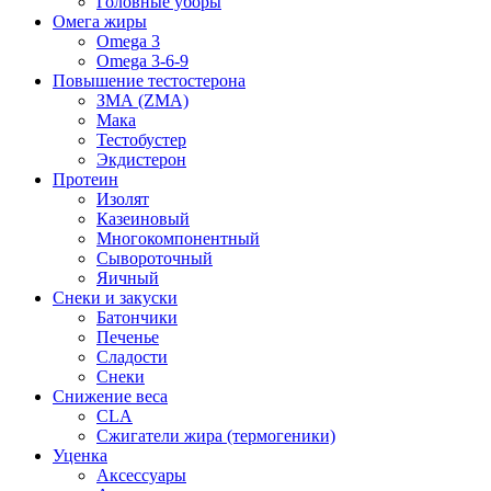
Головные уборы
Омега жиры
Omega 3
Omega 3-6-9
Повышение тестостерона
ЗМА (ZMA)
Мака
Тестобустер
Экдистерон
Протеин
Изолят
Казеиновый
Многокомпонентный
Сывороточный
Яичный
Снеки и закуски
Батончики
Печенье
Сладости
Снеки
Снижение веса
CLA
Сжигатели жира (термогеники)
Уценка
Аксессуары