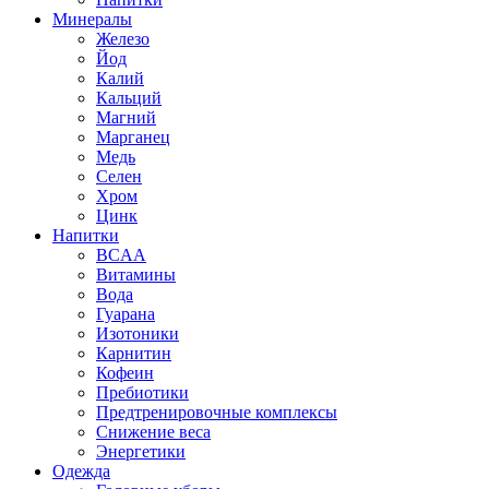
Минералы
Железо
Йод
Калий
Кальций
Магний
Марганец
Медь
Селен
Хром
Цинк
Напитки
BCAA
Витамины
Вода
Гуарана
Изотоники
Карнитин
Кофеин
Пребиотики
Предтренировочные комплексы
Снижение веса
Энергетики
Одежда