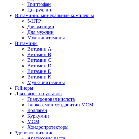
Триптофан
Цитруллин
Витаминно-минеральные комплексы
5-HTP
Для женщин
Для мужчин
Мультивитамины
Витамины
Витамин A
Витамин B
Витамин C
Витамин D
Витамин E
Витамин K
Мультивитамины
Гейнеры
Для связок и суставов
Гиалуроновая кислота
Глюкозамин хондроитин МСМ
Коллаген
Куркумин
МСМ
Хондропротекторы
Здоровое питание
Арахисовая паста