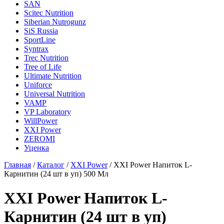
SAN
Scitec Nutrition
Siberian Nutrogunz
SiS Russia
SportLine
Syntrax
Trec Nutrition
Tree of Life
Ultimate Nutrition
Uniforce
Universal Nutrition
VAMP
VP Laboratory
WillPower
XXI Power
ZEROMI
Уценка
Главная
/
Каталог
/
XXI Power
/
XXI Power Напиток L-
Карнитин (24 шт в уп) 500 Мл
XXI Power Напиток L-
Карнитин (24 шт в уп)