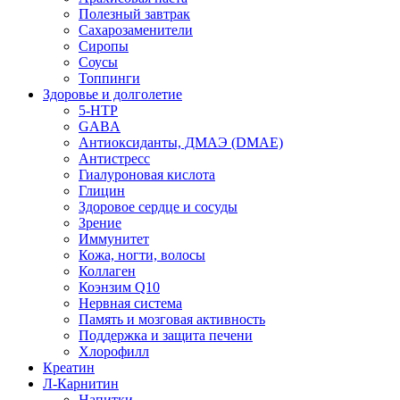
Полезный завтрак
Сахарозаменители
Сиропы
Соусы
Топпинги
Здоровье и долголетие
5-HTP
GABA
Антиоксиданты, ДМАЭ (DMAE)
Антистресс
Гиалуроновая кислота
Глицин
Здоровое сердце и сосуды
Зрение
Иммунитет
Кожа, ногти, волосы
Коллаген
Коэнзим Q10
Нервная система
Память и мозговая активность
Поддержка и защита печени
Хлорофилл
Креатин
Л-Карнитин
Напитки