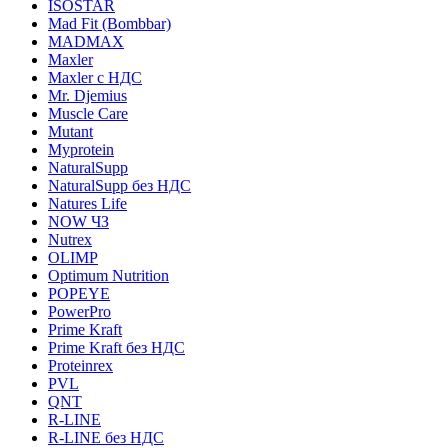
ISOSTAR
Mad Fit (Bombbar)
MADMAX
Maxler
Maxler с НДС
Mr. Djemius
Muscle Care
Mutant
Myprotein
NaturalSupp
NaturalSupp без НДС
Natures Life
NOW ЧЗ
Nutrex
OLIMP
Optimum Nutrition
POPEYE
PowerPro
Prime Kraft
Prime Kraft без НДС
Proteinrex
PVL
QNT
R-LINE
R-LINE без НДС