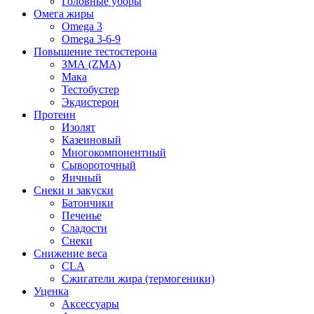
Головные уборы
Омега жиры
Omega 3
Omega 3-6-9
Повышение тестостерона
ЗМА (ZMA)
Мака
Тестобустер
Экдистерон
Протеин
Изолят
Казеиновый
Многокомпонентный
Сывороточный
Яичный
Снеки и закуски
Батончики
Печенье
Сладости
Снеки
Снижение веса
CLA
Сжигатели жира (термогеники)
Уценка
Аксессуары