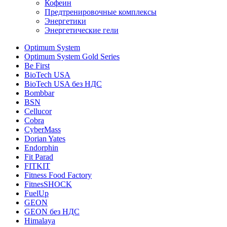
Кофеин
Предтренировочные комплексы
Энергетики
Энергетические гели
Optimum System
Optimum System Gold Series
Be First
BioTech USA
BioTech USA без НДС
Bombbar
BSN
Cellucor
Cobra
CyberMass
Dorian Yates
Endorphin
Fit Parad
FITKIT
Fitness Food Factory
FitnesSHOCK
FuelUp
GEON
GEON без НДС
Himalaya