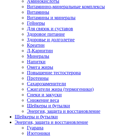
Аминокислоты
Витаминно-минеральные комплексы
Витамины
Витамины и минералы
Гейнеры
Для связок и суставов
Здоровое питание
Здоровье и долголетие
Креатин
Л-Карнитин
Минералы
Напитки
Омега жиры
Повышение тестостерона
Протеины
Сахарозаменители
Сжигатели жира (термогеники)
Снеки и закуски
Снижение веса
Шейкеры и бутылки
Энергия, защита и восстановление
Шейкеры и бутылки
Энергия, защита и восстановление
Гуарана
Изотоники