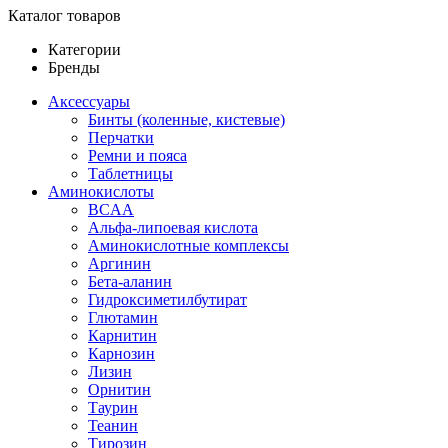
Каталог товаров
Категории
Бренды
Аксессуары
Бинты (коленные, кистевые)
Перчатки
Ремни и пояса
Таблетницы
Аминокислоты
BCAA
Альфа-липоевая кислота
Аминокислотные комплексы
Аргинин
Бета-аланин
Гидроксиметилбутират
Глютамин
Карнитин
Карнозин
Лизин
Орнитин
Таурин
Теанин
Тирозин