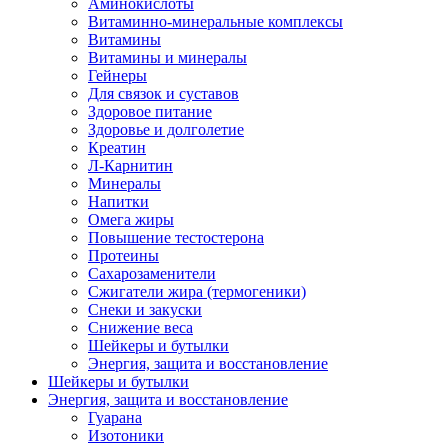
Аминокислоты
Витаминно-минеральные комплексы
Витамины
Витамины и минералы
Гейнеры
Для связок и суставов
Здоровое питание
Здоровье и долголетие
Креатин
Л-Карнитин
Минералы
Напитки
Омега жиры
Повышение тестостерона
Протеины
Сахарозаменители
Сжигатели жира (термогеники)
Снеки и закуски
Снижение веса
Шейкеры и бутылки
Энергия, защита и восстановление
Шейкеры и бутылки
Энергия, защита и восстановление
Гуарана
Изотоники