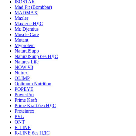
ISOSTAR
Mad Fit (Bombbar)
MADMAX
Maxler
Maxler с НДС
Mr. Djemius
Muscle Care
Mutant
Myprotein
NaturalSupp
NaturalSupp без НДС
Natures Life
NOW ЧЗ
Nutrex
OLIMP
Optimum Nutrition
POPEYE
PowerPro
Prime Kraft
Prime Kraft без НДС
Proteinrex
PVL
QNT
R-LINE
R-LINE без НДС