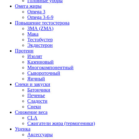
Головные уборы
Омега жиры
Omega 3
Omega 3-6-9
Повышение тестостерона
ЗМА (ZMA)
Мака
Тестобустер
Экдистерон
Протеин
Изолят
Казеиновый
Многокомпонентный
Сывороточный
Яичный
Снеки и закуски
Батончики
Печенье
Сладости
Снеки
Снижение веса
CLA
Сжигатели жира (термогеники)
Уценка
Аксессуары