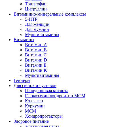
Триптофан
Цитруллин
Витаминно-минеральные комплексы
5-HTP
Для женщин
Для мужчин
Мультивитамины
Витамины
Витамин A
Витамин B
Витамин C
Витамин D
Витамин E
Витамин K
Мультивитамины
Гейнеры
Для связок и суставов
Гиалуроновая кислота
Глюкозамин хондроитин МСМ
Коллаген
Куркумин
МСМ
Хондропротекторы
Здоровое питание
Арахисовая паста