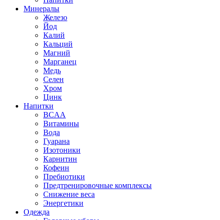
Минералы
Железо
Йод
Калий
Кальций
Магний
Марганец
Медь
Селен
Хром
Цинк
Напитки
BCAA
Витамины
Вода
Гуарана
Изотоники
Карнитин
Кофеин
Пребиотики
Предтренировочные комплексы
Снижение веса
Энергетики
Одежда