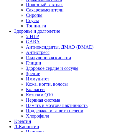
Полезный завтрак
Сахарозаменители
Сиропы
Соусы
Топпинги
Здоровье и долголетие
5-HTP
GABA
Антиоксиданты, ДМАЭ (DMAE)
Антистресс
Гиалуроновая кислота
Глицин
Здоровое сердце и сосуды
Зрение
Иммунитет
Кожа, ногти, волосы
Коллаген
Коэнзим Q10
Нервная система
Память и мозговая активность
Поддержка и защита печени
Хлорофилл
Креатин
Л-Карнитин
Напитки