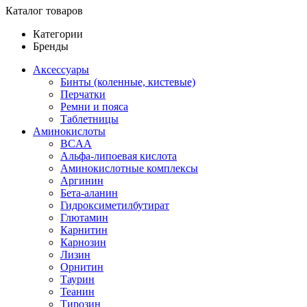
Каталог товаров
Категории
Бренды
Аксессуары
Бинты (коленные, кистевые)
Перчатки
Ремни и пояса
Таблетницы
Аминокислоты
BCAA
Альфа-липоевая кислота
Аминокислотные комплексы
Аргинин
Бета-аланин
Гидроксиметилбутират
Глютамин
Карнитин
Карнозин
Лизин
Орнитин
Таурин
Теанин
Тирозин