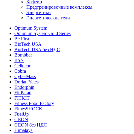
Кофеин
Предтренировочные комплексы
Энергетики
Энергетические гели
Optimum System
Optimum System Gold Series
Be First
BioTech USA
BioTech USA без НДС
Bombbar
BSN
Cellucor
Cobra
CyberMass
Dorian Yates
Endorphin
Fit Parad
FITKIT
Fitness Food Factory
FitnesSHOCK
FuelUp
GEON
GEON без НДС
Himalaya