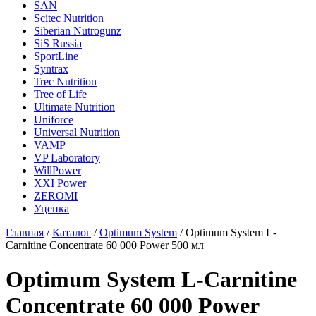
SAN
Scitec Nutrition
Siberian Nutrogunz
SiS Russia
SportLine
Syntrax
Trec Nutrition
Tree of Life
Ultimate Nutrition
Uniforce
Universal Nutrition
VAMP
VP Laboratory
WillPower
XXI Power
ZEROMI
Уценка
Главная
/
Каталог
/
Optimum System
/
Optimum System L-
Carnitine Concentrate 60 000 Power 500 мл
Optimum System L-Carnitine
Concentrate 60 000 Power