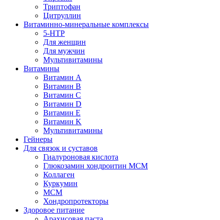
Триптофан
Цитруллин
Витаминно-минеральные комплексы
5-HTP
Для женщин
Для мужчин
Мультивитамины
Витамины
Витамин A
Витамин B
Витамин C
Витамин D
Витамин E
Витамин K
Мультивитамины
Гейнеры
Для связок и суставов
Гиалуроновая кислота
Глюкозамин хондроитин МСМ
Коллаген
Куркумин
МСМ
Хондропротекторы
Здоровое питание
Арахисовая паста