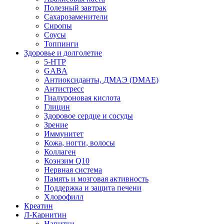
Полезный завтрак
Сахарозаменители
Сиропы
Соусы
Топпинги
Здоровье и долголетие
5-HTP
GABA
Антиоксиданты, ДМАЭ (DMAE)
Антистресс
Гиалуроновая кислота
Глицин
Здоровое сердце и сосуды
Зрение
Иммунитет
Кожа, ногти, волосы
Коллаген
Коэнзим Q10
Нервная система
Память и мозговая активность
Поддержка и защита печени
Хлорофилл
Креатин
Л-Карнитин
Напитки