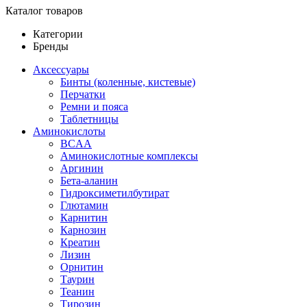
Каталог товаров
Категории
Бренды
Аксессуары
Бинты (коленные, кистевые)
Перчатки
Ремни и пояса
Таблетницы
Аминокислоты
BCAA
Аминокислотные комплексы
Аргинин
Бета-аланин
Гидроксиметилбутират
Глютамин
Карнитин
Карнозин
Креатин
Лизин
Орнитин
Таурин
Теанин
Тирозин