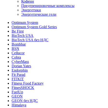
Кофеин
Предтренировочные комплексы
Энергетики
Энергетические гели
Optimum System
Optimum System Gold Series
Be First
BioTech USA
BioTech USA без НДС
Bombbar
BSN
Cellucor
Cobra
CyberMass
Dorian Yates
Endorphin
Fit Parad
FITKIT
Fitness Food Factory
FitnesSHOCK
FuelUp
GEON
GEON без НДС
Himalaya