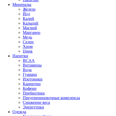
Минералы
Железо
Йод
Калий
Кальций
Магний
Марганец
Медь
Селен
Хром
Цинк
Напитки
BCAA
Витамины
Вода
Гуарана
Изотоники
Карнитин
Кофеин
Пребиотики
Предтренировочные комплексы
Снижение веса
Энергетики
Одежда