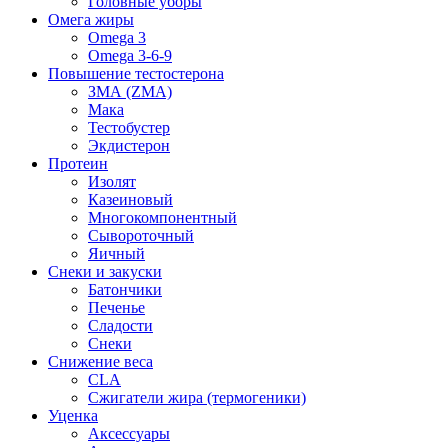
Головные уборы
Омега жиры
Omega 3
Omega 3-6-9
Повышение тестостерона
ЗМА (ZMA)
Мака
Тестобустер
Экдистерон
Протеин
Изолят
Казеиновый
Многокомпонентный
Сывороточный
Яичный
Снеки и закуски
Батончики
Печенье
Сладости
Снеки
Снижение веса
CLA
Сжигатели жира (термогеники)
Уценка
Аксессуары