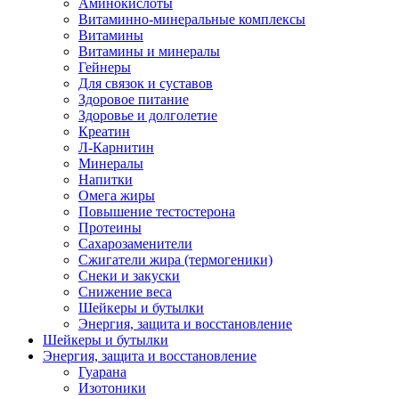
Аминокислоты
Витаминно-минеральные комплексы
Витамины
Витамины и минералы
Гейнеры
Для связок и суставов
Здоровое питание
Здоровье и долголетие
Креатин
Л-Карнитин
Минералы
Напитки
Омега жиры
Повышение тестостерона
Протеины
Сахарозаменители
Сжигатели жира (термогеники)
Снеки и закуски
Снижение веса
Шейкеры и бутылки
Энергия, защита и восстановление
Шейкеры и бутылки
Энергия, защита и восстановление
Гуарана
Изотоники