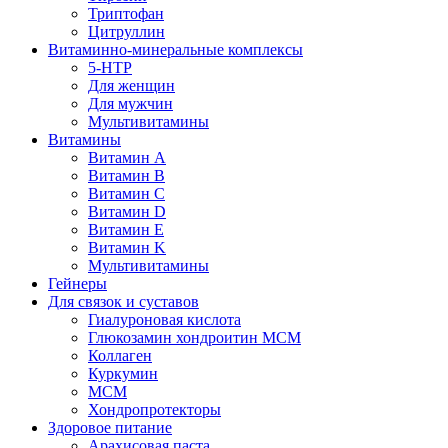
Триптофан
Цитруллин
Витаминно-минеральные комплексы
5-HTP
Для женщин
Для мужчин
Мультивитамины
Витамины
Витамин A
Витамин B
Витамин C
Витамин D
Витамин E
Витамин K
Мультивитамины
Гейнеры
Для связок и суставов
Гиалуроновая кислота
Глюкозамин хондроитин МСМ
Коллаген
Куркумин
МСМ
Хондропротекторы
Здоровое питание
Арахисовая паста