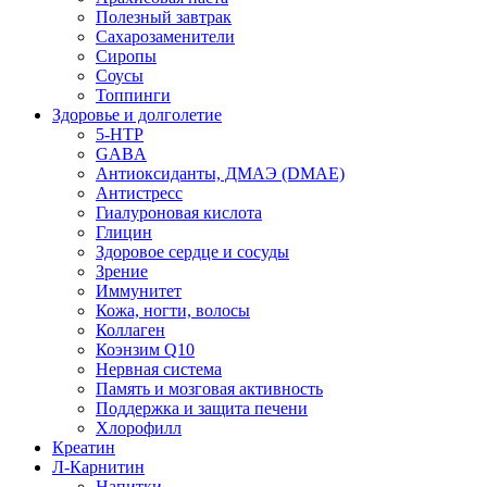
Полезный завтрак
Сахарозаменители
Сиропы
Соусы
Топпинги
Здоровье и долголетие
5-HTP
GABA
Антиоксиданты, ДМАЭ (DMAE)
Антистресс
Гиалуроновая кислота
Глицин
Здоровое сердце и сосуды
Зрение
Иммунитет
Кожа, ногти, волосы
Коллаген
Коэнзим Q10
Нервная система
Память и мозговая активность
Поддержка и защита печени
Хлорофилл
Креатин
Л-Карнитин
Напитки