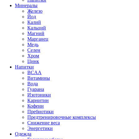
Минералы
Железо
Йод
Калий
Кальций
Магний
Марганец
Медь
Селен
Хром
Цинк
Напитки
BCAA
Витамины
Вода
Гуарана
Изотоники
Карнитин
Кофеин
Пребиотики
Предтренировочные комплексы
Снижение веса
Энергетики
Одежда