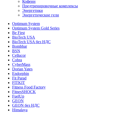
Кофеин
Предтренировочные комплексы
Энергетики
Энергетические гели
Optimum System
Optimum System Gold Series
Be First
BioTech USA
BioTech USA без НДС
Bombbar
BSN
Cellucor
Cobra
CyberMass
Dorian Yates
Endorphin
Fit Parad
FITKIT
Fitness Food Factory
FitnesSHOCK
FuelUp
GEON
GEON без НДС
Himalaya