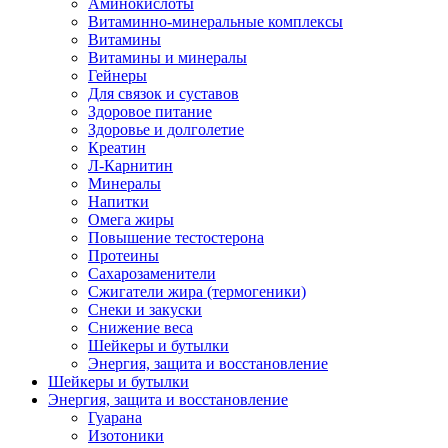
Аминокислоты
Витаминно-минеральные комплексы
Витамины
Витамины и минералы
Гейнеры
Для связок и суставов
Здоровое питание
Здоровье и долголетие
Креатин
Л-Карнитин
Минералы
Напитки
Омега жиры
Повышение тестостерона
Протеины
Сахарозаменители
Сжигатели жира (термогеники)
Снеки и закуски
Снижение веса
Шейкеры и бутылки
Энергия, защита и восстановление
Шейкеры и бутылки
Энергия, защита и восстановление
Гуарана
Изотоники