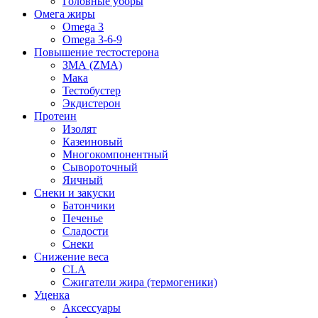
Головные уборы
Омега жиры
Omega 3
Omega 3-6-9
Повышение тестостерона
ЗМА (ZMA)
Мака
Тестобустер
Экдистерон
Протеин
Изолят
Казеиновый
Многокомпонентный
Сывороточный
Яичный
Снеки и закуски
Батончики
Печенье
Сладости
Снеки
Снижение веса
CLA
Сжигатели жира (термогеники)
Уценка
Аксессуары