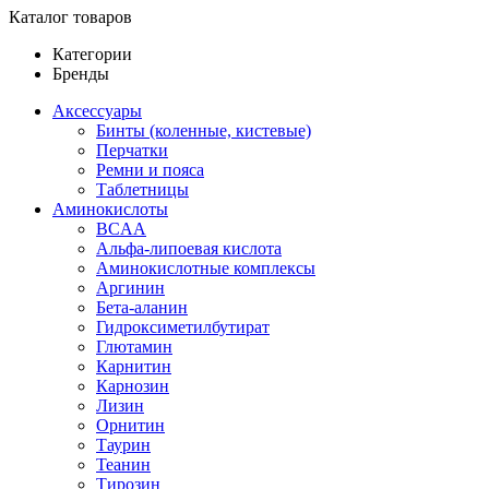
Каталог товаров
Категории
Бренды
Аксессуары
Бинты (коленные, кистевые)
Перчатки
Ремни и пояса
Таблетницы
Аминокислоты
BCAA
Альфа-липоевая кислота
Аминокислотные комплексы
Аргинин
Бета-аланин
Гидроксиметилбутират
Глютамин
Карнитин
Карнозин
Лизин
Орнитин
Таурин
Теанин
Тирозин