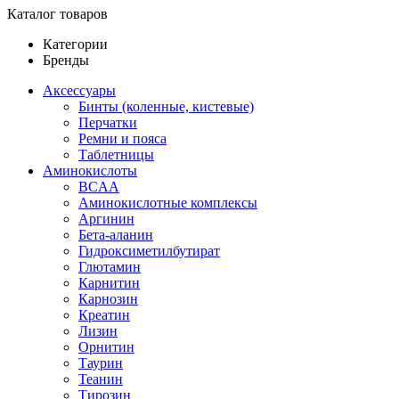
Каталог товаров
Категории
Бренды
Аксессуары
Бинты (коленные, кистевые)
Перчатки
Ремни и пояса
Таблетницы
Аминокислоты
BCAA
Аминокислотные комплексы
Аргинин
Бета-аланин
Гидроксиметилбутират
Глютамин
Карнитин
Карнозин
Креатин
Лизин
Орнитин
Таурин
Теанин
Тирозин