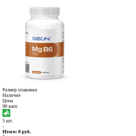
Размер упаковки
Наличие
Цена
90 капс
5 шт.
-
Итого:
0
руб.