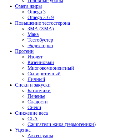
Головные уборы
Омега жиры
Omega 3
Omega 3-6-9
Повышение тестостерона
ЗМА (ZMA)
Мака
Тестобустер
Экдистерон
Протеин
Изолят
Казеиновый
Многокомпонентный
Сывороточный
Яичный
Снеки и закуски
Батончики
Печенье
Сладости
Снеки
Снижение веса
CLA
Сжигатели жира (термогеники)
Уценка
Аксессуары