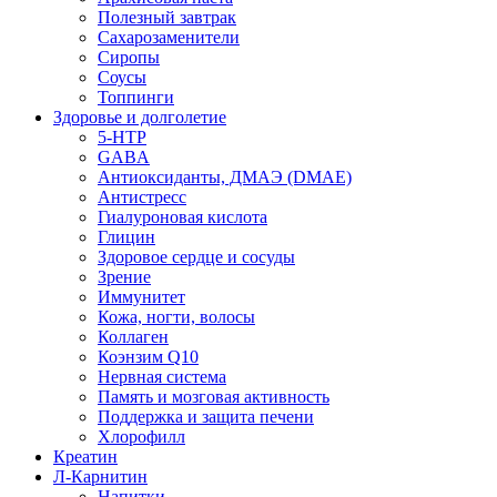
Полезный завтрак
Сахарозаменители
Сиропы
Соусы
Топпинги
Здоровье и долголетие
5-HTP
GABA
Антиоксиданты, ДМАЭ (DMAE)
Антистресс
Гиалуроновая кислота
Глицин
Здоровое сердце и сосуды
Зрение
Иммунитет
Кожа, ногти, волосы
Коллаген
Коэнзим Q10
Нервная система
Память и мозговая активность
Поддержка и защита печени
Хлорофилл
Креатин
Л-Карнитин
Напитки