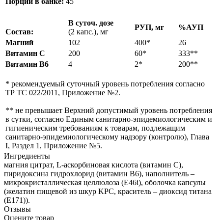
Порций в банке:
45
В суточ. дозе
РУП, мг
%АУП
Состав:
(2 капс.), мг
Магний
102
400*
26
Витамин C
200
60*
333**
Витамин B6
4
2*
200**
* рекомендуемый суточный уровень потребления согласно
ТР ТС 022/2011, Приложение №2.
** не превышает Верхний допустимый уровень потребления
в сутки, согласно Единым санитарно-эпидемиологическим и
гигиеническим требованиям к товарам, подлежащим
санитарно-эпидемиологическому надзору (контролю), Глава
I, Раздел 1, Приложение №5.
Ингредиенты
магния цитрат, L-аскорбиновая кислота (витамин C),
пиридоксина гидрохлорид (витамин B6), наполнитель –
микрокристаллическая целлюлоза (E46i), оболочка капсулы
(желатин пищевой из шкур KPC, краситель – диоксид титана
(E171)).
Отзывы
Оцените товар