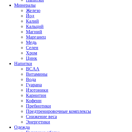
Минералы
Железо
Йод
Калий
Кальций
Магний
Марганец
Медь
Селен
Хром
Цинк
Напитки
BCAA
Витамины
Вода
Гуарана
Изотоники
Карнитин
Кофеин
Пребиотики
Предтренировочные комплексы
Снижение веса
Энергетики
Одежда