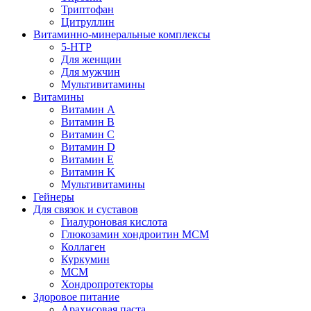
Триптофан
Цитруллин
Витаминно-минеральные комплексы
5-HTP
Для женщин
Для мужчин
Мультивитамины
Витамины
Витамин A
Витамин B
Витамин C
Витамин D
Витамин E
Витамин K
Мультивитамины
Гейнеры
Для связок и суставов
Гиалуроновая кислота
Глюкозамин хондроитин МСМ
Коллаген
Куркумин
МСМ
Хондропротекторы
Здоровое питание
Арахисовая паста