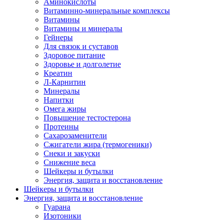
Аминокислоты
Витаминно-минеральные комплексы
Витамины
Витамины и минералы
Гейнеры
Для связок и суставов
Здоровое питание
Здоровье и долголетие
Креатин
Л-Карнитин
Минералы
Напитки
Омега жиры
Повышение тестостерона
Протеины
Сахарозаменители
Сжигатели жира (термогеники)
Снеки и закуски
Снижение веса
Шейкеры и бутылки
Энергия, защита и восстановление
Шейкеры и бутылки
Энергия, защита и восстановление
Гуарана
Изотоники