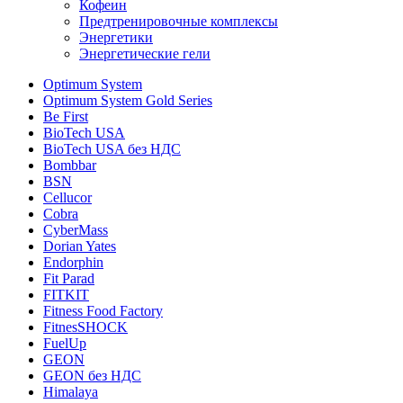
Кофеин
Предтренировочные комплексы
Энергетики
Энергетические гели
Optimum System
Optimum System Gold Series
Be First
BioTech USA
BioTech USA без НДС
Bombbar
BSN
Cellucor
Cobra
CyberMass
Dorian Yates
Endorphin
Fit Parad
FITKIT
Fitness Food Factory
FitnesSHOCK
FuelUp
GEON
GEON без НДС
Himalaya