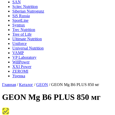
SAN
Scitec Nutrition
Siberian Nutrogunz
SiS Russia
SportLine
Syntrax
Trec Nutrition
Tree of Life
Ultimate Nutrition
Uniforce
Universal Nutrition
VAMP
VP Laboratory
WillPower
XXI Power
ZEROMI
Уценка
Главная
/
Каталог
/
GEON
/
GEON Mg B6 PLUS 850 мг
GEON Mg B6 PLUS 850 мг