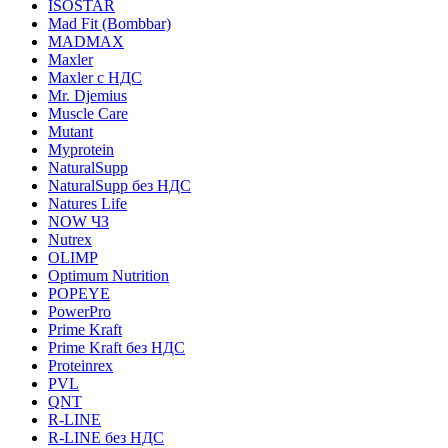
ISOSTAR
Mad Fit (Bombbar)
MADMAX
Maxler
Maxler с НДС
Mr. Djemius
Muscle Care
Mutant
Myprotein
NaturalSupp
NaturalSupp без НДС
Natures Life
NOW ЧЗ
Nutrex
OLIMP
Optimum Nutrition
POPEYE
PowerPro
Prime Kraft
Prime Kraft без НДС
Proteinrex
PVL
QNT
R-LINE
R-LINE без НДС