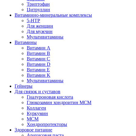
Триптофан
Цитруллин
Витаминно-минеральные комплексы
5-HTP
Для женщин
Для мужчин
Мультивитамины
Витамины
Витамин A
Витамин B
Витамин C
Витамин D
Витамин E
Витамин K
Мультивитамины
Гейнеры
Для связок и суставов
Гиалуроновая кислота
Глюкозамин хондроитин МСМ
Коллаген
Куркумин
МСМ
Хондропротекторы
Здоровое питание
Арахисовая паста