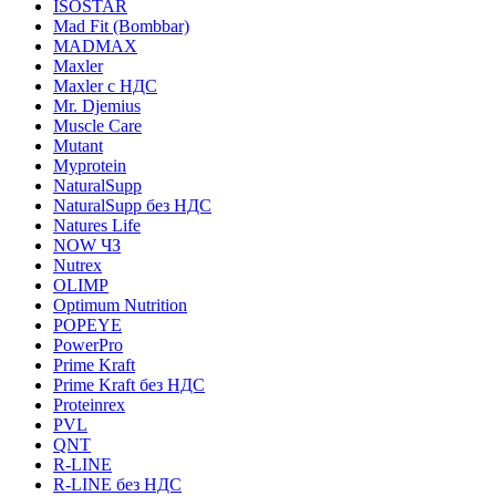
ISOSTAR
Mad Fit (Bombbar)
MADMAX
Maxler
Maxler с НДС
Mr. Djemius
Muscle Care
Mutant
Myprotein
NaturalSupp
NaturalSupp без НДС
Natures Life
NOW ЧЗ
Nutrex
OLIMP
Optimum Nutrition
POPEYE
PowerPro
Prime Kraft
Prime Kraft без НДС
Proteinrex
PVL
QNT
R-LINE
R-LINE без НДС