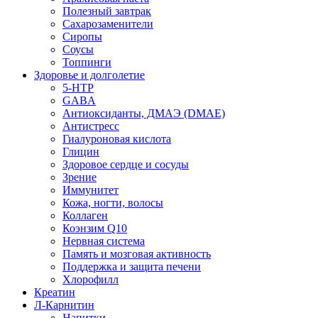
Полезный завтрак
Сахарозаменители
Сиропы
Соусы
Топпинги
Здоровье и долголетие
5-HTP
GABA
Антиоксиданты, ДМАЭ (DMAE)
Антистресс
Гиалуроновая кислота
Глицин
Здоровое сердце и сосуды
Зрение
Иммунитет
Кожа, ногти, волосы
Коллаген
Коэнзим Q10
Нервная система
Память и мозговая активность
Поддержка и защита печени
Хлорофилл
Креатин
Л-Карнитин
Напитки