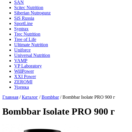
SAN
Scitec Nutrition
Siberian Nutrogunz
SiS Russia
SportLine
Syntrax
Trec Nutrition
Tree of Life
Ultimate Nutrition
Uniforce
Universal Nutrition
VAMP
VP Laboratory
WillPower
XXI Power
ZEROMI
Уценка
Главная
/
Каталог
/
Bombbar
/
Bombbar Isolate PRO 900 г
Bombbar Isolate PRO 900 г