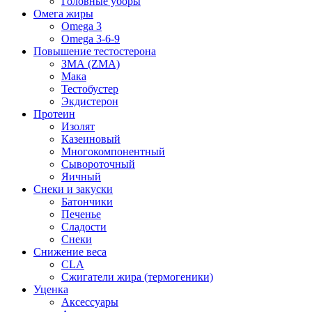
Головные уборы
Омега жиры
Omega 3
Omega 3-6-9
Повышение тестостерона
ЗМА (ZMA)
Мака
Тестобустер
Экдистерон
Протеин
Изолят
Казеиновый
Многокомпонентный
Сывороточный
Яичный
Снеки и закуски
Батончики
Печенье
Сладости
Снеки
Снижение веса
CLA
Сжигатели жира (термогеники)
Уценка
Аксессуары