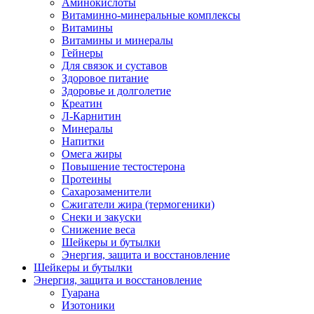
Аминокислоты
Витаминно-минеральные комплексы
Витамины
Витамины и минералы
Гейнеры
Для связок и суставов
Здоровое питание
Здоровье и долголетие
Креатин
Л-Карнитин
Минералы
Напитки
Омега жиры
Повышение тестостерона
Протеины
Сахарозаменители
Сжигатели жира (термогеники)
Снеки и закуски
Снижение веса
Шейкеры и бутылки
Энергия, защита и восстановление
Шейкеры и бутылки
Энергия, защита и восстановление
Гуарана
Изотоники