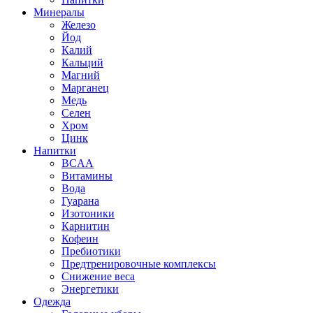
Минералы
Железо
Йод
Калий
Кальций
Магний
Марганец
Медь
Селен
Хром
Цинк
Напитки
BCAA
Витамины
Вода
Гуарана
Изотоники
Карнитин
Кофеин
Пребиотики
Предтренировочные комплексы
Снижение веса
Энергетики
Одежда