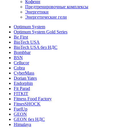
Кофеин
Предтренировочные комплексы
Энергетики
Энергетические гели
Optimum System
Optimum System Gold Series
Be First
BioTech USA
BioTech USA без НДС
Bombbar
BSN
Cellucor
Cobra
CyberMass
Dorian Yates
Endorphin
Fit Parad
FITKIT
Fitness Food Factory
FitnesSHOCK
FuelUp
GEON
GEON без НДС
Himalaya