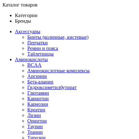
Каталог товаров
Категории
Бренды
Аксессуары
Бинты (коленные, кистевые)
Перчатки
Ремни и пояса
Таблетницы
Аминокислоты
BCAA
Аминокислотные комплексы
Аргинин
Бета-аланин
Гидроксиметилбутират
Глютамин
Карнитин
Карнозин
Креатин
Лизин
Орнитин
Таурин
Теанин
Тирозин