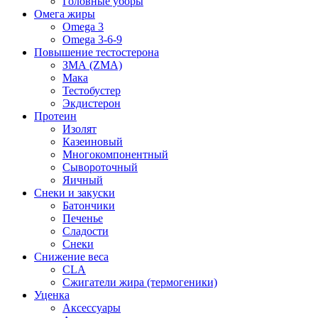
Головные уборы
Омега жиры
Omega 3
Omega 3-6-9
Повышение тестостерона
ЗМА (ZMA)
Мака
Тестобустер
Экдистерон
Протеин
Изолят
Казеиновый
Многокомпонентный
Сывороточный
Яичный
Снеки и закуски
Батончики
Печенье
Сладости
Снеки
Снижение веса
CLA
Сжигатели жира (термогеники)
Уценка
Аксессуары