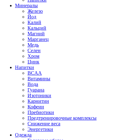
Минералы
Железо
Йод
Калий
Кальций
Магний
Марганец
Медь
Селен
Хром
Цинк
Напитки
BCAA
Витамины
Вода
Гуарана
Изотоники
Карнитин
Кофеин
Пребиотики
Предтренировочные комплексы
Снижение веса
Энергетики
Одежда