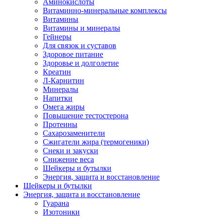
Аминокислоты
Витаминно-минеральные комплексы
Витамины
Витамины и минералы
Гейнеры
Для связок и суставов
Здоровое питание
Здоровье и долголетие
Креатин
Л-Карнитин
Минералы
Напитки
Омега жиры
Повышение тестостерона
Протеины
Сахарозаменители
Сжигатели жира (термогеники)
Снеки и закуски
Снижение веса
Шейкеры и бутылки
Энергия, защита и восстановление
Шейкеры и бутылки
Энергия, защита и восстановление
Гуарана
Изотоники