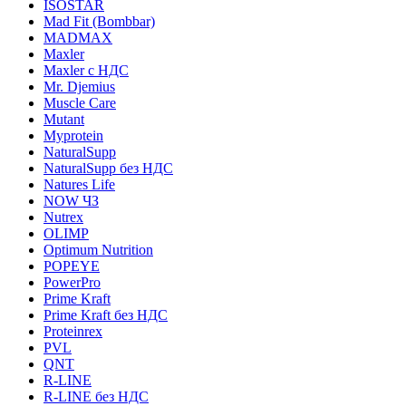
ISOSTAR
Mad Fit (Bombbar)
MADMAX
Maxler
Maxler с НДС
Mr. Djemius
Muscle Care
Mutant
Myprotein
NaturalSupp
NaturalSupp без НДС
Natures Life
NOW ЧЗ
Nutrex
OLIMP
Optimum Nutrition
POPEYE
PowerPro
Prime Kraft
Prime Kraft без НДС
Proteinrex
PVL
QNT
R-LINE
R-LINE без НДС