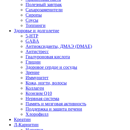
Полезный завтрак
Сахарозаменители
Сиропы
Соусы
Топпинги
Здоровье и долголетие
5-HTP
GABA
Антиоксиданты, ДМАЭ (DMAE)
Антистресс
Гиалуроновая кислота
Глицин
Здоровое сердце и сосуды
Зрение
Иммунитет
Кожа, ногти, волосы
Коллаген
Коэнзим Q10
Нервная система
Память и мозговая активность
Поддержка и защита печени
Хлорофилл
Креатин
Л-Карнитин
Напитки