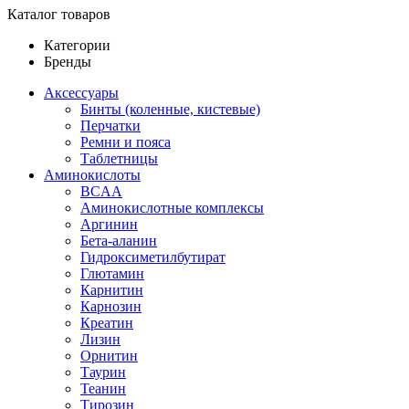
Каталог товаров
Категории
Бренды
Аксессуары
Бинты (коленные, кистевые)
Перчатки
Ремни и пояса
Таблетницы
Аминокислоты
BCAA
Аминокислотные комплексы
Аргинин
Бета-аланин
Гидроксиметилбутират
Глютамин
Карнитин
Карнозин
Креатин
Лизин
Орнитин
Таурин
Теанин
Тирозин