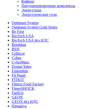
Кофеин
Предтренировочные комплексы
Энергетики
Энергетические гели
Optimum System
Optimum System Gold Series
Be First
BioTech USA
BioTech USA без НДС
Bombbar
BSN
Cellucor
Cobra
CyberMass
Dorian Yates
Endorphin
Fit Parad
FITKIT
Fitness Food Factory
FitnesSHOCK
FuelUp
GEON
GEON без НДС
Himalaya