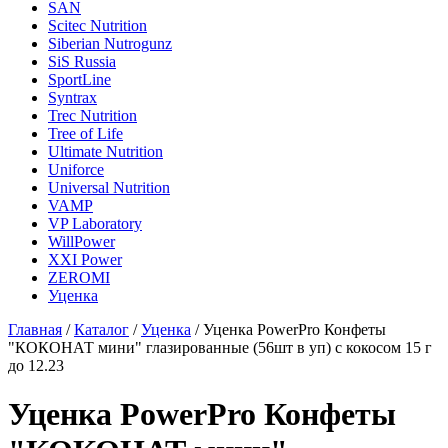
SAN
Scitec Nutrition
Siberian Nutrogunz
SiS Russia
SportLine
Syntrax
Trec Nutrition
Tree of Life
Ultimate Nutrition
Uniforce
Universal Nutrition
VAMP
VP Laboratory
WillPower
XXI Power
ZEROMI
Уценка
Главная
/
Каталог
/
Уценка
/
Уценка PowerPro Конфеты
"КОКОНАТ мини" глазированные (56шт в уп) с кокосом 15 г
до 12.23
Уценка PowerPro Конфеты