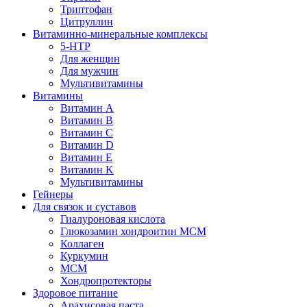
Триптофан
Цитруллин
Витаминно-минеральные комплексы
5-HTP
Для женщин
Для мужчин
Мультивитамины
Витамины
Витамин A
Витамин B
Витамин C
Витамин D
Витамин E
Витамин K
Мультивитамины
Гейнеры
Для связок и суставов
Гиалуроновая кислота
Глюкозамин хондроитин МСМ
Коллаген
Куркумин
МСМ
Хондропротекторы
Здоровое питание
Арахисовая паста