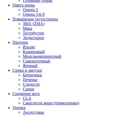
Головные уборы
Омега жиры
Omega 3
Omega 3-6-9
Повышение тестостерона
ЗМА (ZMA)
Мака
Тестобустер
Экдистерон
Протеин
Изолят
Казеиновый
Многокомпонентный
Сывороточный
Яичный
Снеки и закуски
Батончики
Печенье
Сладости
Снеки
Снижение веса
CLA
Сжигатели жира (термогеники)
Уценка
Аксессуары