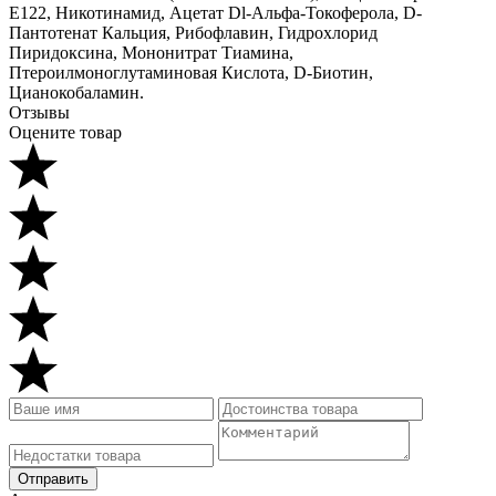
E122, Никотинамид, Ацетат Dl-Альфа-Токоферола, D-
Пантотенат Каль­ция, Рибофлавин, Гидрохлорид
Пиридоксина, Мононитрат Тиамина,
Птероилмоноглутаминовая Кислота, D-Биотин,
Цианокобаламин.
Отзывы
Оцените товар