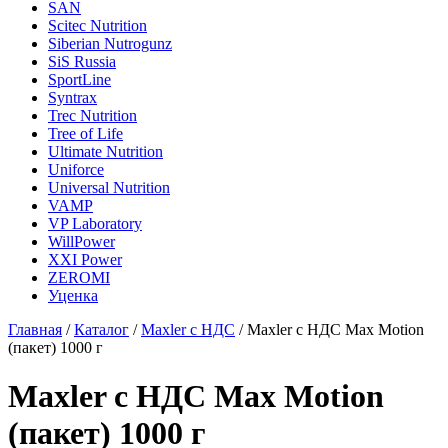
SAN
Scitec Nutrition
Siberian Nutrogunz
SiS Russia
SportLine
Syntrax
Trec Nutrition
Tree of Life
Ultimate Nutrition
Uniforce
Universal Nutrition
VAMP
VP Laboratory
WillPower
XXI Power
ZEROMI
Уценка
Главная
/
Каталог
/
Maxler с НДС
/
Maxler с НДС Max Motion
(пакет) 1000 г
Maxler с НДС Max Motion
(пакет) 1000 г