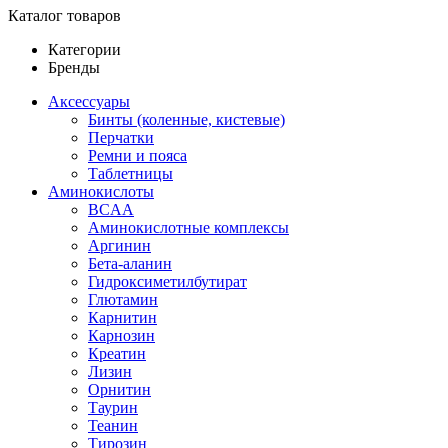
Каталог товаров
Категории
Бренды
Аксессуары
Бинты (коленные, кистевые)
Перчатки
Ремни и пояса
Таблетницы
Аминокислоты
BCAA
Аминокислотные комплексы
Аргинин
Бета-аланин
Гидроксиметилбутират
Глютамин
Карнитин
Карнозин
Креатин
Лизин
Орнитин
Таурин
Теанин
Тирозин