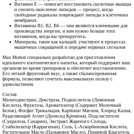
Витамин Е — помогает восстановить скелетные мышцы
и снизить окисление липидов — процесс, когда
свободные радикалы повреждают липиды в клеточных
мембранах.
Витамины B1, B2, B6 — они являются ключевыми для
производства энергии, и вам нужно больше этих
витаминов, когда вы тренируетесь.
Минералы, такие как кальций, участвуют в процессах
мышечных сокращений и передаче нервных сигналов
Max Motion специально разработан для приготовления
идеального изотонического напитка, который поддержит ваш
организм во время тренировок и обеспечит восстановление.
Его легкий фруктовый вкус, а также сбалансированная
формула, позволяют сочетать максимальную пользу с
удовольствием.
Состав
Мальтодекстрин, Декстроза, Под­кислитель (Лимонная
Кислота), Фруктоза, Аро­ма­ти­за­тор (Содержит Молочный
Белок), Фосфат Трикальция, Карбонат Маг­ния, Хлорид Калия,
Разделяющий Агент (Диоксид Крем­ния), Подсластители
(Сукралоза, Сахарин), Экстракт Жареного Солода,
Стабилизатор (Каррагинан), Соль, L-Аскорбиновая Кислота,
Расти­тель­ное Масло (Пальмовое Масло), Пищевой Краситель