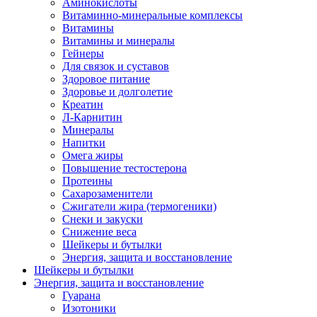
Аминокислоты
Витаминно-минеральные комплексы
Витамины
Витамины и минералы
Гейнеры
Для связок и суставов
Здоровое питание
Здоровье и долголетие
Креатин
Л-Карнитин
Минералы
Напитки
Омега жиры
Повышение тестостерона
Протеины
Сахарозаменители
Сжигатели жира (термогеники)
Снеки и закуски
Снижение веса
Шейкеры и бутылки
Энергия, защита и восстановление
Шейкеры и бутылки
Энергия, защита и восстановление
Гуарана
Изотоники