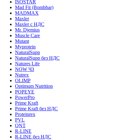
ISOSTAR
Mad Fit (Bombbar)
MADMAX
Maxler
Maxler с НДС
Mr. Djemius
Muscle Care
Mutant
Myprotein
NaturalSupp
NaturalSupp без НДС
Natures Life
NOW ЧЗ
Nutrex
OLIMP
Optimum Nutrition
POPEYE
PowerPro
Prime Kraft
Prime Kraft без НДС
Proteinrex
PVL
QNT
R-LINE
R-LINE без НДС