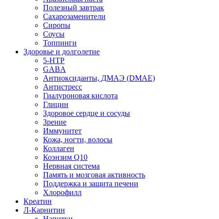
Полезный завтрак
Сахарозаменители
Сиропы
Соусы
Топпинги
Здоровье и долголетие
5-HTP
GABA
Антиоксиданты, ДМАЭ (DMAE)
Антистресс
Гиалуроновая кислота
Глицин
Здоровое сердце и сосуды
Зрение
Иммунитет
Кожа, ногти, волосы
Коллаген
Коэнзим Q10
Нервная система
Память и мозговая активность
Поддержка и защита печени
Хлорофилл
Креатин
Л-Карнитин
Напитки