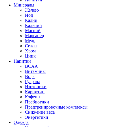
Минералы
Железо
Йод
Калий
Кальций
Магний
Марганец
Медь
Селен
Хром
Цинк
Напитки
BCAA
Витамины
Вода
Гуарана
Изотоники
Карнитин
Кофеин
Пребиотики
Предтренировочные комплексы
Снижение веса
Энергетики
Одежда