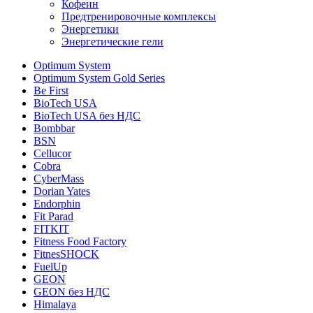
Кофеин
Предтренировочные комплексы
Энергетики
Энергетические гели
Optimum System
Optimum System Gold Series
Be First
BioTech USA
BioTech USA без НДС
Bombbar
BSN
Cellucor
Cobra
CyberMass
Dorian Yates
Endorphin
Fit Parad
FITKIT
Fitness Food Factory
FitnesSHOCK
FuelUp
GEON
GEON без НДС
Himalaya