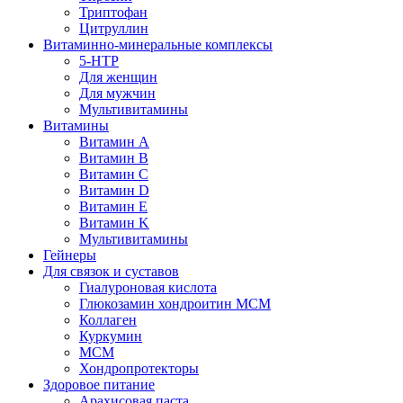
Триптофан
Цитруллин
Витаминно-минеральные комплексы
5-HTP
Для женщин
Для мужчин
Мультивитамины
Витамины
Витамин A
Витамин B
Витамин C
Витамин D
Витамин E
Витамин K
Мультивитамины
Гейнеры
Для связок и суставов
Гиалуроновая кислота
Глюкозамин хондроитин МСМ
Коллаген
Куркумин
МСМ
Хондропротекторы
Здоровое питание
Арахисовая паста