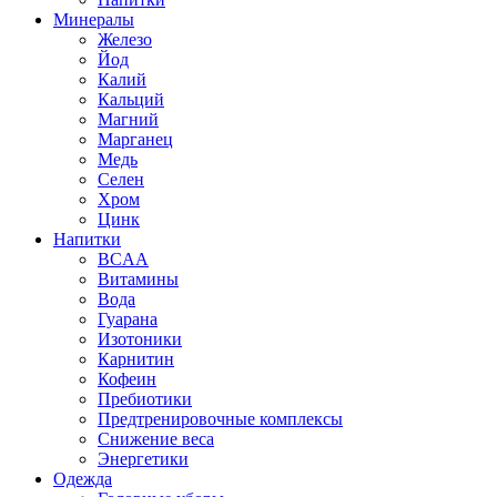
Минералы
Железо
Йод
Калий
Кальций
Магний
Марганец
Медь
Селен
Хром
Цинк
Напитки
BCAA
Витамины
Вода
Гуарана
Изотоники
Карнитин
Кофеин
Пребиотики
Предтренировочные комплексы
Снижение веса
Энергетики
Одежда