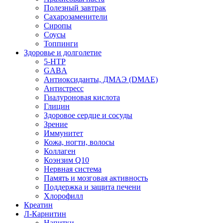
Полезный завтрак
Сахарозаменители
Сиропы
Соусы
Топпинги
Здоровье и долголетие
5-HTP
GABA
Антиоксиданты, ДМАЭ (DMAE)
Антистресс
Гиалуроновая кислота
Глицин
Здоровое сердце и сосуды
Зрение
Иммунитет
Кожа, ногти, волосы
Коллаген
Коэнзим Q10
Нервная система
Память и мозговая активность
Поддержка и защита печени
Хлорофилл
Креатин
Л-Карнитин
Напитки