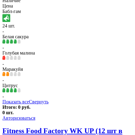
Наличие
Цена
Бабл-гам
24 шт.
-
Белая сакура
-
Голубая малина
-
Маракуйя
-
Цитрус
-
Показать все
Свернуть
Итого:
0
руб.
0
шт.
Авторизоваться
Fitness Food Factory WK UP (12 шт в