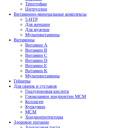
Триптофан
Цитруллин
Витаминно-минеральные комплексы
5-HTP
Для женщин
Для мужчин
Мультивитамины
Витамины
Витамин A
Витамин B
Витамин C
Витамин D
Витамин E
Витамин K
Мультивитамины
Гейнеры
Для связок и суставов
Гиалуроновая кислота
Глюкозамин хондроитин МСМ
Коллаген
Куркумин
МСМ
Хондропротекторы
Здоровое питание
Арахисовая паста