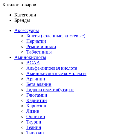
Каталог товаров
Категории
Бренды
Аксессуары
Бинты (коленные, кистевые)
Перчатки
Ремни и пояса
Таблетницы
Аминокислоты
BCAA
Альфа-липоевая кислота
Аминокислотные комплексы
Аргинин
Бета-аланин
Гидроксиметилбутират
Глютамин
Карнитин
Карнозин
Лизин
Орнитин
Таурин
Теанин
Тирозин