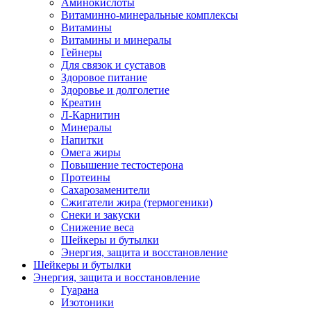
Аминокислоты
Витаминно-минеральные комплексы
Витамины
Витамины и минералы
Гейнеры
Для связок и суставов
Здоровое питание
Здоровье и долголетие
Креатин
Л-Карнитин
Минералы
Напитки
Омега жиры
Повышение тестостерона
Протеины
Сахарозаменители
Сжигатели жира (термогеники)
Снеки и закуски
Снижение веса
Шейкеры и бутылки
Энергия, защита и восстановление
Шейкеры и бутылки
Энергия, защита и восстановление
Гуарана
Изотоники