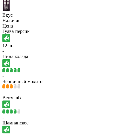
Вкус
Наличие
Цена
Гуава-персик
12 шт.
-
Пина колада
-
Черничный мохито
-
Berry mix
-
Шампанское