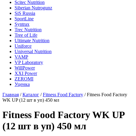
Scitec Nutrition
Siberian Nutrogunz
SiS Russia
SportLine
Syntrax
Trec Nutrition
Tree of Life
Ultimate Nutrition
Uniforce
Universal Nutrition
VAMP
VP Laboratory
WillPower
XXI Power
ZEROMI
Уценка
Главная
/
Каталог
/
Fitness Food Factory
/
Fitness Food Factory
WK UP (12 шт в уп) 450 мл
Fitness Food Factory WK UP
(12 шт в уп) 450 мл