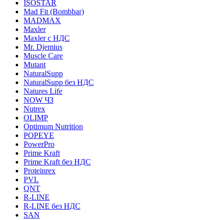
ISOSTAR
Mad Fit (Bombbar)
MADMAX
Maxler
Maxler с НДС
Mr. Djemius
Muscle Care
Mutant
NaturalSupp
NaturalSupp без НДС
Natures Life
NOW ЧЗ
Nutrex
OLIMP
Optimum Nutrition
POPEYE
PowerPro
Prime Kraft
Prime Kraft без НДС
Proteinrex
PVL
QNT
R-LINE
R-LINE без НДС
SAN