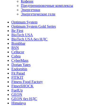
Кофеин
Предтренировочные комплексы
Энергетики
Энергетические гели
Optimum System
Optimum System Gold Series
Be First
BioTech USA
BioTech USA без НДС
Bombbar
BSN
Cellucor
Cobra
CyberMass
Dorian Yates
Endorphin
Fit Parad
FITKIT
Fitness Food Factory
FitnesSHOCK
FuelUp
GEON
GEON без НДС
Himalaya