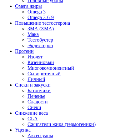
Головные уборы
Омега жиры
Omega 3
Omega 3-6-9
Повышение тестостерона
ЗМА (ZMA)
Мака
Тестобустер
Экдистерон
Протеин
Изолят
Казеиновый
Многокомпонентный
Сывороточный
Яичный
Снеки и закуски
Батончики
Печенье
Сладости
Снеки
Снижение веса
CLA
Сжигатели жира (термогеники)
Уценка
Аксессуары