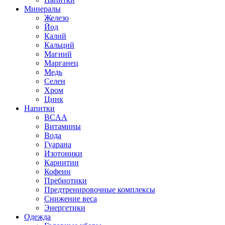
Минералы
Железо
Йод
Калий
Кальций
Магний
Марганец
Медь
Селен
Хром
Цинк
Напитки
BCAA
Витамины
Вода
Гуарана
Изотоники
Карнитин
Кофеин
Пребиотики
Предтренировочные комплексы
Снижение веса
Энергетики
Одежда