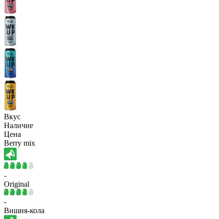
Вкус
Наличие
Цена
Berry mix
-
Original
-
Вишня-кола