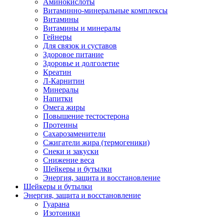
Аминокислоты
Витаминно-минеральные комплексы
Витамины
Витамины и минералы
Гейнеры
Для связок и суставов
Здоровое питание
Здоровье и долголетие
Креатин
Л-Карнитин
Минералы
Напитки
Омега жиры
Повышение тестостерона
Протеины
Сахарозаменители
Сжигатели жира (термогеники)
Снеки и закуски
Снижение веса
Шейкеры и бутылки
Энергия, защита и восстановление
Шейкеры и бутылки
Энергия, защита и восстановление
Гуарана
Изотоники