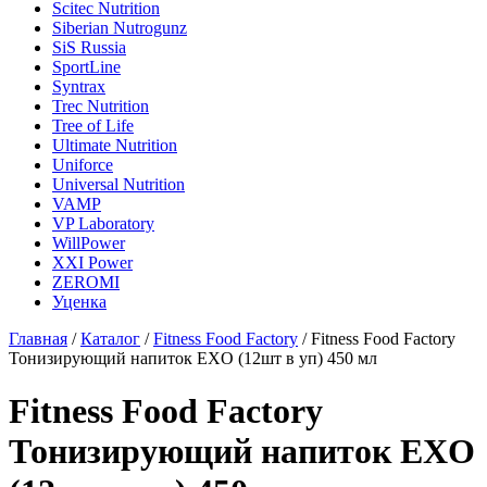
Scitec Nutrition
Siberian Nutrogunz
SiS Russia
SportLine
Syntrax
Trec Nutrition
Tree of Life
Ultimate Nutrition
Uniforce
Universal Nutrition
VAMP
VP Laboratory
WillPower
XXI Power
ZEROMI
Уценка
Главная
/
Каталог
/
Fitness Food Factory
/
Fitness Food Factory
Тонизирующий напиток EXO (12шт в уп) 450 мл
Fitness Food Factory
Тонизирующий напиток EXO