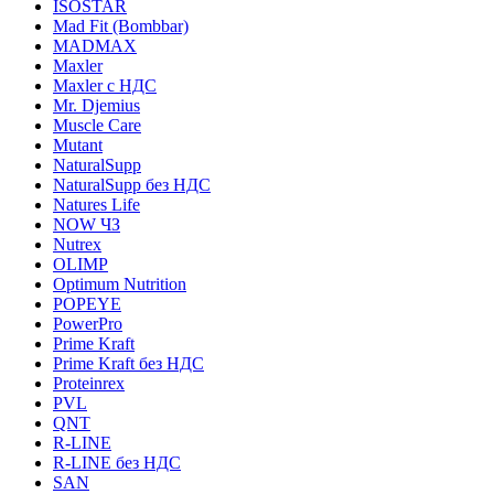
ISOSTAR
Mad Fit (Bombbar)
MADMAX
Maxler
Maxler с НДС
Mr. Djemius
Muscle Care
Mutant
NaturalSupp
NaturalSupp без НДС
Natures Life
NOW ЧЗ
Nutrex
OLIMP
Optimum Nutrition
POPEYE
PowerPro
Prime Kraft
Prime Kraft без НДС
Proteinrex
PVL
QNT
R-LINE
R-LINE без НДС
SAN