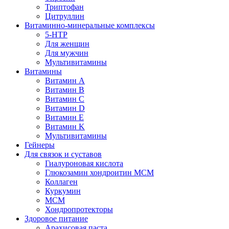
Триптофан
Цитруллин
Витаминно-минеральные комплексы
5-HTP
Для женщин
Для мужчин
Мультивитамины
Витамины
Витамин A
Витамин B
Витамин C
Витамин D
Витамин E
Витамин K
Мультивитамины
Гейнеры
Для связок и суставов
Гиалуроновая кислота
Глюкозамин хондроитин МСМ
Коллаген
Куркумин
МСМ
Хондропротекторы
Здоровое питание
Арахисовая паста