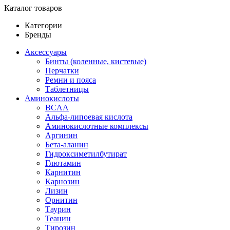
Каталог товаров
Категории
Бренды
Аксессуары
Бинты (коленные, кистевые)
Перчатки
Ремни и пояса
Таблетницы
Аминокислоты
BCAA
Альфа-липоевая кислота
Аминокислотные комплексы
Аргинин
Бета-аланин
Гидроксиметилбутират
Глютамин
Карнитин
Карнозин
Лизин
Орнитин
Таурин
Теанин
Тирозин