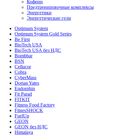
Кофеин
Предтренировочные комплексы
Энергетики
Энергетические гели
Optimum System
Optimum System Gold Series
Be First
BioTech USA
BioTech USA без НДС
Bombbar
BSN
Cellucor
Cobra
CyberMass
Dorian Yates
Endorphin
Fit Parad
FITKIT
Fitness Food Factory
FitnesSHOCK
FuelUp
GEON
GEON без НДС
Himalaya