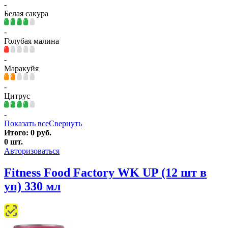
-
Белая сакура
-
Голубая малина
-
Маракуйя
-
Цитрус
-
Показать все
Свернуть
Итого:
0
руб.
0
шт.
Авторизоваться
Fitness Food Factory WK UP (12 шт в
уп) 330 мл