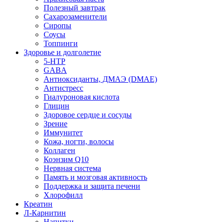
Полезный завтрак
Сахарозаменители
Сиропы
Соусы
Топпинги
Здоровье и долголетие
5-HTP
GABA
Антиоксиданты, ДМАЭ (DMAE)
Антистресс
Гиалуроновая кислота
Глицин
Здоровое сердце и сосуды
Зрение
Иммунитет
Кожа, ногти, волосы
Коллаген
Коэнзим Q10
Нервная система
Память и мозговая активность
Поддержка и защита печени
Хлорофилл
Креатин
Л-Карнитин
Напитки