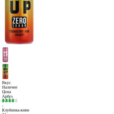
Вкус
Наличие
Цена
Арбуз
-
Клубника-киви