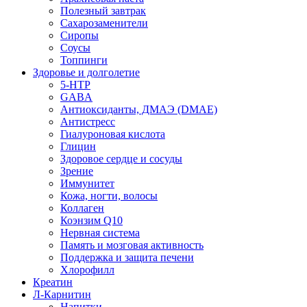
Полезный завтрак
Сахарозаменители
Сиропы
Соусы
Топпинги
Здоровье и долголетие
5-HTP
GABA
Антиоксиданты, ДМАЭ (DMAE)
Антистресс
Гиалуроновая кислота
Глицин
Здоровое сердце и сосуды
Зрение
Иммунитет
Кожа, ногти, волосы
Коллаген
Коэнзим Q10
Нервная система
Память и мозговая активность
Поддержка и защита печени
Хлорофилл
Креатин
Л-Карнитин
Напитки