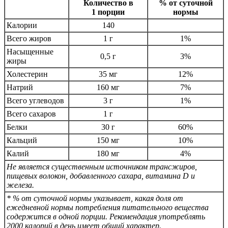
Количество в
% от суточной
1 порции
нормы
Калории
140
Всего жиров
1 г
1%
Насыщенные
0,5 г
3%
жиры
Холестерин
35 мг
12%
Натрий
160 мг
7%
Всего углеводов
3 г
1%
Всего сахаров
1 г
Белки
30 г
60%
Кальций
150 мг
10%
Калий
180 мг
4%
Не является существенным источником трансжиров,
пищевых волокон, добавленного сахара, витамина D и
железа.
* % от суточной нормы указывает, какая доля от
ежедневной нормы потребления питательного вещества
содержится в одной порции. Рекомендация употреблять
2000 калорий в день имеет общий характер.