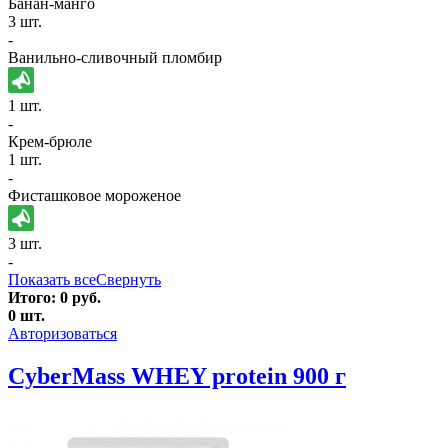
Банан-манго
3 шт.
-
Ванильно-сливочный пломбир
1 шт.
-
Крем-брюле
1 шт.
-
Фисташковое мороженое
3 шт.
-
Показать все
Свернуть
Итого:
0
руб.
0
шт.
Авторизоваться
CyberMass WHEY protein 900 г