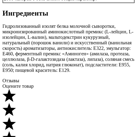
Ингредиенты
Гидролизованный изолят белка молочной сыворотки,
микронизированный аминокислотный премикс (L-лейцин, L-
изолейцин, L-валин), мальтодекстрин кукурузный,
натуральный (порошок ванили) и искусственный (ванильная
скорость) ароматизаторы, антиокислитель: Е322, эмульгатор:
Е460, ферментный премикс «Аминоген» (амилаза, протеаза,
целлюлаза, β-D-галактозидаза (лактаза), липаза), соляная смесь
(соль, калия хлорид, натрия глюконат), подсластители: Е955,
Е950; пищевой краситель: Е129.
Отзывы
Оцените товар