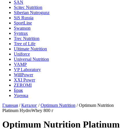
SAN
Scitec Nutrition
Siberian Nutrogunz
SiS Russia
SportLine
Swanson
Syntrax
Trec Nutrition
Tree of Life
Ultimate Nutrition
Uniforce
Universal Nutrition
VAMP
VP Laboratory
WillPower
XXI Power
ZEROMI
Брак
Уценка
Главная
/
Каталог
/
Optimum Nutrition
/
Optimum Nutrition
Platinum HydroWhey 800 г
Optimum Nutrition Platinum