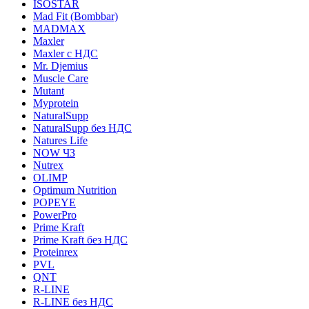
ISOSTAR
Mad Fit (Bombbar)
MADMAX
Maxler
Maxler с НДС
Mr. Djemius
Muscle Care
Mutant
Myprotein
NaturalSupp
NaturalSupp без НДС
Natures Life
NOW ЧЗ
Nutrex
OLIMP
Optimum Nutrition
POPEYE
PowerPro
Prime Kraft
Prime Kraft без НДС
Proteinrex
PVL
QNT
R-LINE
R-LINE без НДС