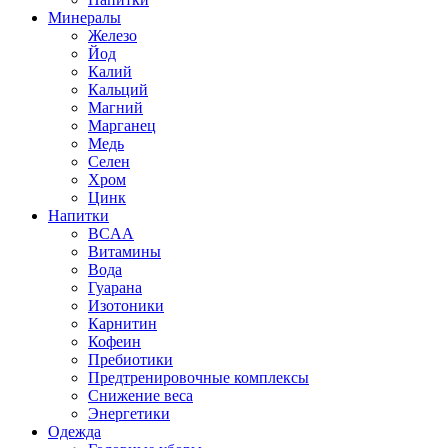
Минералы
Железо
Йод
Калий
Кальций
Магний
Марганец
Медь
Селен
Хром
Цинк
Напитки
BCAA
Витамины
Вода
Гуарана
Изотоники
Карнитин
Кофеин
Пребиотики
Предтренировочные комплексы
Снижение веса
Энергетики
Одежда