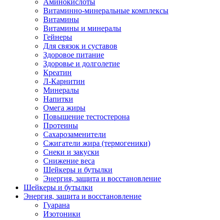
Аминокислоты
Витаминно-минеральные комплексы
Витамины
Витамины и минералы
Гейнеры
Для связок и суставов
Здоровое питание
Здоровье и долголетие
Креатин
Л-Карнитин
Минералы
Напитки
Омега жиры
Повышение тестостерона
Протеины
Сахарозаменители
Сжигатели жира (термогеники)
Снеки и закуски
Снижение веса
Шейкеры и бутылки
Энергия, защита и восстановление
Шейкеры и бутылки
Энергия, защита и восстановление
Гуарана
Изотоники