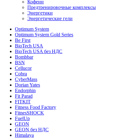
Кофеин
Предтренировочные комплексы
Энергетики
Энергетические гели
Optimum System
Optimum System Gold Series
Be First
BioTech USA
BioTech USA без НДС
Bombbar
BSN
Cellucor
Cobra
CyberMass
Dorian Yates
Endorphin
Fit Parad
FITKIT
Fitness Food Factory
FitnesSHOCK
FuelUp
GEON
GEON без НДС
Himalaya