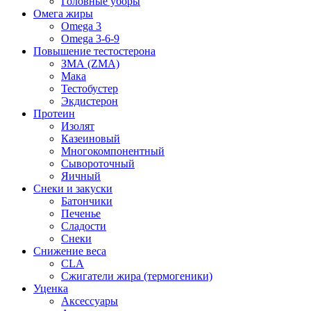
Головные уборы
Омега жиры
Omega 3
Omega 3-6-9
Повышение тестостерона
ЗМА (ZMA)
Мака
Тестобустер
Экдистерон
Протеин
Изолят
Казеиновый
Многокомпонентный
Сывороточный
Яичный
Снеки и закуски
Батончики
Печенье
Сладости
Снеки
Снижение веса
CLA
Сжигатели жира (термогеники)
Уценка
Аксессуары