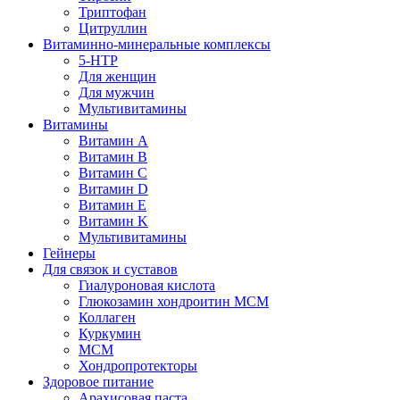
Триптофан
Цитруллин
Витаминно-минеральные комплексы
5-HTP
Для женщин
Для мужчин
Мультивитамины
Витамины
Витамин A
Витамин B
Витамин C
Витамин D
Витамин E
Витамин K
Мультивитамины
Гейнеры
Для связок и суставов
Гиалуроновая кислота
Глюкозамин хондроитин МСМ
Коллаген
Куркумин
МСМ
Хондропротекторы
Здоровое питание
Арахисовая паста