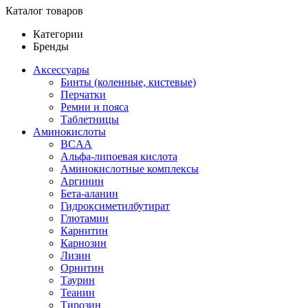
Каталог товаров
Категории
Бренды
Аксессуары
Бинты (коленные, кистевые)
Перчатки
Ремни и пояса
Таблетницы
Аминокислоты
BCAA
Альфа-липоевая кислота
Аминокислотные комплексы
Аргинин
Бета-аланин
Гидроксиметилбутират
Глютамин
Карнитин
Карнозин
Лизин
Орнитин
Таурин
Теанин
Тирозин