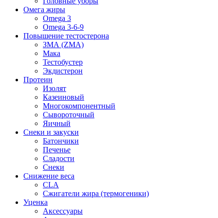
Головные уборы
Омега жиры
Omega 3
Omega 3-6-9
Повышение тестостерона
ЗМА (ZMA)
Мака
Тестобустер
Экдистерон
Протеин
Изолят
Казеиновый
Многокомпонентный
Сывороточный
Яичный
Снеки и закуски
Батончики
Печенье
Сладости
Снеки
Снижение веса
CLA
Сжигатели жира (термогеники)
Уценка
Аксессуары