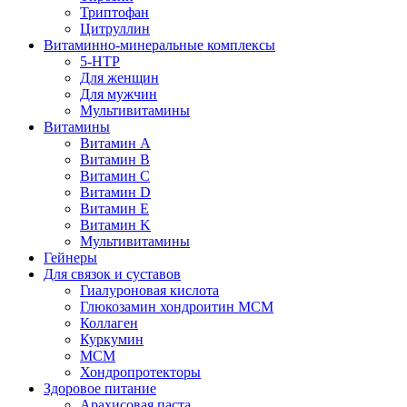
Триптофан
Цитруллин
Витаминно-минеральные комплексы
5-HTP
Для женщин
Для мужчин
Мультивитамины
Витамины
Витамин A
Витамин B
Витамин C
Витамин D
Витамин E
Витамин K
Мультивитамины
Гейнеры
Для связок и суставов
Гиалуроновая кислота
Глюкозамин хондроитин МСМ
Коллаген
Куркумин
МСМ
Хондропротекторы
Здоровое питание
Арахисовая паста