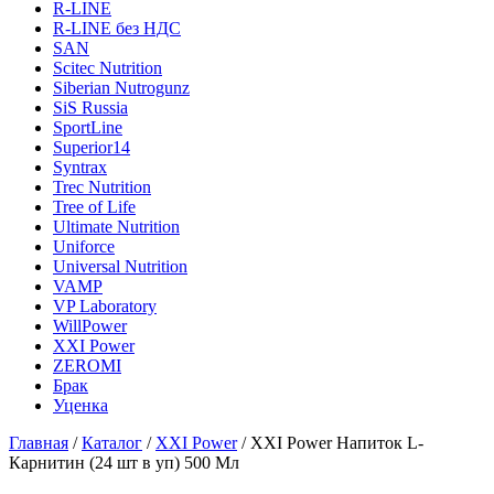
R-LINE
R-LINE без НДС
SAN
Scitec Nutrition
Siberian Nutrogunz
SiS Russia
SportLine
Superior14
Syntrax
Trec Nutrition
Tree of Life
Ultimate Nutrition
Uniforce
Universal Nutrition
VAMP
VP Laboratory
WillPower
XXI Power
ZEROMI
Брак
Уценка
Главная
/
Каталог
/
XXI Power
/
XXI Power Напиток L-
Карнитин (24 шт в уп) 500 Мл