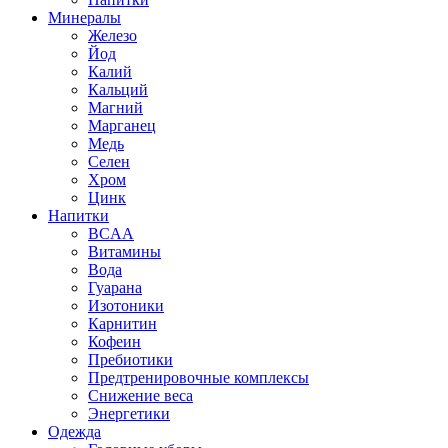
Минералы
Железо
Йод
Калий
Кальций
Магний
Марганец
Медь
Селен
Хром
Цинк
Напитки
BCAA
Витамины
Вода
Гуарана
Изотоники
Карнитин
Кофеин
Пребиотики
Предтренировочные комплексы
Снижение веса
Энергетики
Одежда