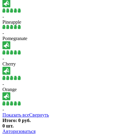
-
Pineapple
-
Pomegranate
-
Cherry
-
Orange
-
Показать все
Свернуть
Итого:
0
руб.
0
шт.
Авторизоваться