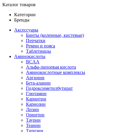
Каталог товаров
Категории
Бренды
Аксессуары
Бинты (коленные, кистевые)
Перчатки
Ремни и пояса
Таблетницы
Аминокислоты
BCAA
Альфа-липоевая кислота
Аминокислотные комплексы
Аргинин
Бета-аланин
Гидроксиметилбутират
Глютамин
Карнитин
Карнозин
Лизин
Орнитин
Таурин
Теанин
Тирозин