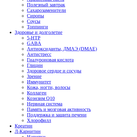
Полезный завтрак
Сахарозаменители
Сиропы
Соусы
Топпинги
Здоровье и долголетие
5-HTP
GABA
Антиоксиданты, ДМАЭ (DMAE)
Антистресс
Гиалуроновая кислота
Глицин
Здоровое сердце и сосуды
Зрение
Иммунитет
Кожа, ногти, волосы
Коллаген
Коэнзим Q10
Нервная система
Память и мозговая активность
Поддержка и защита печени
Хлорофилл
Креатин
Л-Карнитин
Напитки