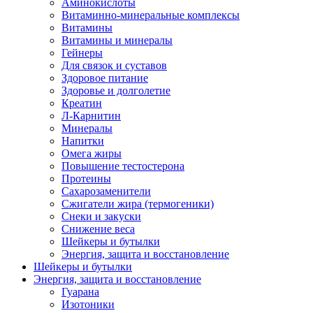
Аминокислоты
Витаминно-минеральные комплексы
Витамины
Витамины и минералы
Гейнеры
Для связок и суставов
Здоровое питание
Здоровье и долголетие
Креатин
Л-Карнитин
Минералы
Напитки
Омега жиры
Повышение тестостерона
Протеины
Сахарозаменители
Сжигатели жира (термогеники)
Снеки и закуски
Снижение веса
Шейкеры и бутылки
Энергия, защита и восстановление
Шейкеры и бутылки
Энергия, защита и восстановление
Гуарана
Изотоники