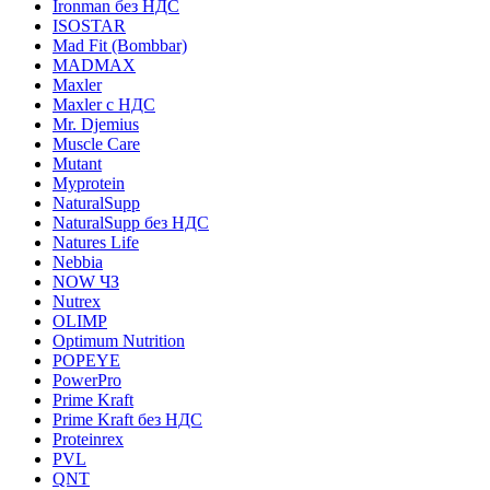
Ironman без НДС
ISOSTAR
Mad Fit (Bombbar)
MADMAX
Maxler
Maxler с НДС
Mr. Djemius
Muscle Care
Mutant
Myprotein
NaturalSupp
NaturalSupp без НДС
Natures Life
Nebbia
NOW ЧЗ
Nutrex
OLIMP
Optimum Nutrition
POPEYE
PowerPro
Prime Kraft
Prime Kraft без НДС
Proteinrex
PVL
QNT