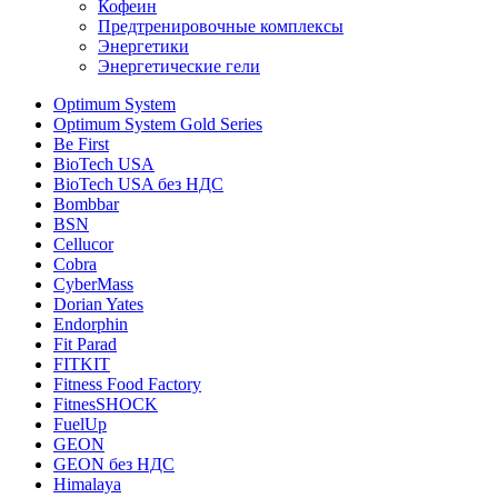
Кофеин
Предтренировочные комплексы
Энергетики
Энергетические гели
Optimum System
Optimum System Gold Series
Be First
BioTech USA
BioTech USA без НДС
Bombbar
BSN
Cellucor
Cobra
CyberMass
Dorian Yates
Endorphin
Fit Parad
FITKIT
Fitness Food Factory
FitnesSHOCK
FuelUp
GEON
GEON без НДС
Himalaya