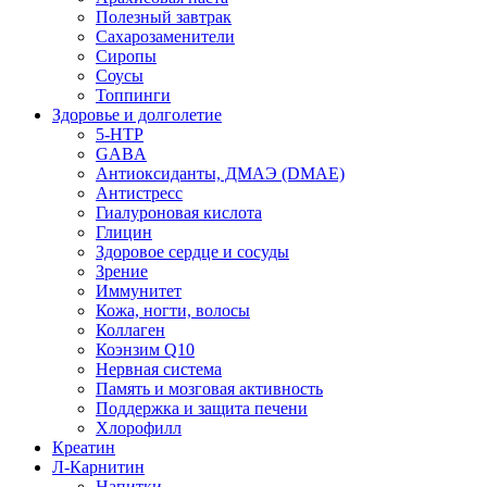
Полезный завтрак
Сахарозаменители
Сиропы
Соусы
Топпинги
Здоровье и долголетие
5-HTP
GABA
Антиоксиданты, ДМАЭ (DMAE)
Антистресс
Гиалуроновая кислота
Глицин
Здоровое сердце и сосуды
Зрение
Иммунитет
Кожа, ногти, волосы
Коллаген
Коэнзим Q10
Нервная система
Память и мозговая активность
Поддержка и защита печени
Хлорофилл
Креатин
Л-Карнитин
Напитки