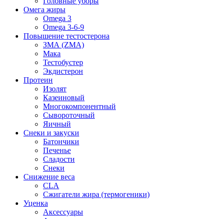
Головные уборы
Омега жиры
Omega 3
Omega 3-6-9
Повышение тестостерона
ЗМА (ZMA)
Мака
Тестобустер
Экдистерон
Протеин
Изолят
Казеиновый
Многокомпонентный
Сывороточный
Яичный
Снеки и закуски
Батончики
Печенье
Сладости
Снеки
Снижение веса
CLA
Сжигатели жира (термогеники)
Уценка
Аксессуары