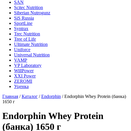
SAN
Scitec Nutrition
Siberian Nutrogunz
SiS Russia
SportLine
Syntrax
Trec Nutrition
Tree of Life
Ultimate Nutrition
Uniforce
Universal Nutrition
VAMP
VP Laboratory
WillPower
XXI Power
ZEROMI
Уценка
Главная
/
Каталог
/
Endorphin
/
Endorphin Whey Protein (банка)
1650 г
Endorphin Whey Protein
(банка) 1650 г