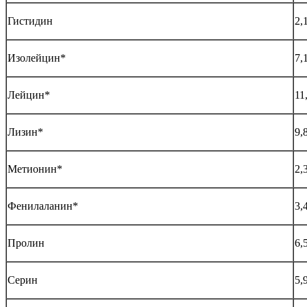
Гистидин
2,
Изолейцин*
7,
Лейцин*
11
Лизин*
9,
Метионин*
2,
Фенилаланин*
3,
Пролин
6,
Серин
5,