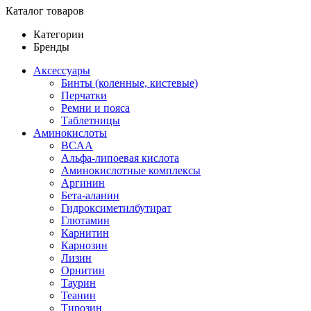
Каталог товаров
Категории
Бренды
Аксессуары
Бинты (коленные, кистевые)
Перчатки
Ремни и пояса
Таблетницы
Аминокислоты
BCAA
Альфа-липоевая кислота
Аминокислотные комплексы
Аргинин
Бета-аланин
Гидроксиметилбутират
Глютамин
Карнитин
Карнозин
Лизин
Орнитин
Таурин
Теанин
Тирозин