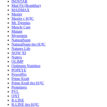
ISOSTAR
Mad Fit (Bombbar)
MADMAX
Maxler
Maxler с НДС
Mr. Djemius
Muscle Care
Mutant
Myprotein
NaturalSupp
NaturalSupp без НДС
Natures Life
NOW ЧЗ
Nutrex
OLIMP
Optimum Nutrition
POPEYE
PowerPro
Prime Kraft
Prime Kraft без НДС
Proteinrex
PVL
QNT
R-LINE
R-LINE без НДС