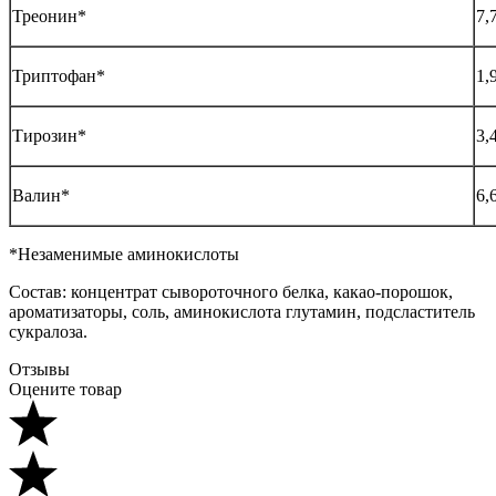
Треонин*
7,
Триптофан*
1,
Тирозин*
3,
Валин*
6,
*Незаменимые аминокислоты
Состав: концентрат сывороточного белка, какао-порошок,
ароматизаторы, соль, аминокислота глутамин, подсластитель
сукралоза.
Отзывы
Оцените товар