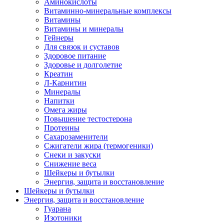
Аминокислоты
Витаминно-минеральные комплексы
Витамины
Витамины и минералы
Гейнеры
Для связок и суставов
Здоровое питание
Здоровье и долголетие
Креатин
Л-Карнитин
Минералы
Напитки
Омега жиры
Повышение тестостерона
Протеины
Сахарозаменители
Сжигатели жира (термогеники)
Снеки и закуски
Снижение веса
Шейкеры и бутылки
Энергия, защита и восстановление
Шейкеры и бутылки
Энергия, защита и восстановление
Гуарана
Изотоники