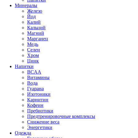
Минералы
Железо
Йод
Калий
Кальций
Магний
Марганец
Медь
Селен
Хром
Цинк
Напитки
BCAA
Витамины
Вода
Гуарана
Изотоники
Карнитин
Кофеин
Пребиотики
Предтренировочные комплексы
Снижение веса
Энергетики
Одежда