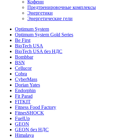
Кофеин
Предтренировочные комплексы
Энергетики
Энергетические гели
Optimum System
Optimum System Gold Series
Be First
BioTech USA
BioTech USA без НДС
Bombbar
BSN
Cellucor
Cobra
CyberMass
Dorian Yates
Endorphin
Fit Parad
FITKIT
Fitness Food Factory
FitnesSHOCK
FuelUp
GEON
GEON без НДС
Himalaya