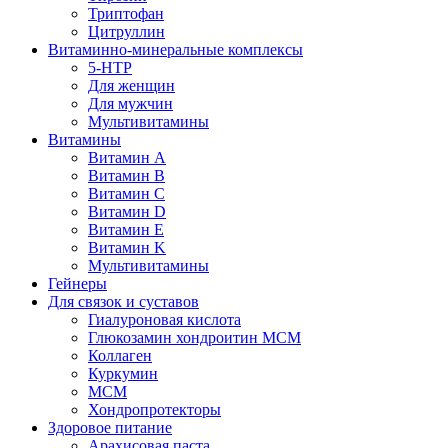
Триптофан
Цитруллин
Витаминно-минеральные комплексы
5-HTP
Для женщин
Для мужчин
Мультивитамины
Витамины
Витамин A
Витамин B
Витамин C
Витамин D
Витамин E
Витамин K
Мультивитамины
Гейнеры
Для связок и суставов
Гиалуроновая кислота
Глюкозамин хондроитин МСМ
Коллаген
Куркумин
МСМ
Хондропротекторы
Здоровое питание
Арахисовая паста